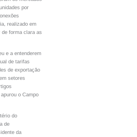
unidades por
 Conexões
ia, realizado em
r de forma clara as
eu e a entenderem
al de tarifas
des de exportação
gem setores
tigos
e apurou o Campo
tério do
ra de
sidente da