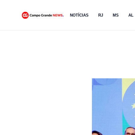
Ir
para
NOTÍCIAS
RJ
MS
AL
o
conteúdo