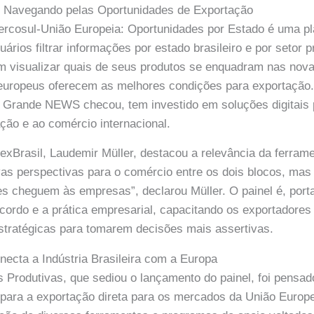
l: Navegando pelas Oportunidades de Exportação
rcosul-União Europeia: Oportunidades por Estado é uma pla
ários filtrar informações por estado brasileiro e por setor 
visualizar quais de seus produtos se enquadram nas novas
europeus oferecem as melhores condições para exportação.
Grande NEWS checou, tem investido em soluções digitais 
ção e ao comércio internacional.
exBrasil, Laudemir Müller, destacou a relevância da ferrame
as perspectivas para o comércio entre os dois blocos, mas
s cheguem às empresas”, declarou Müller. O painel é, port
acordo e a prática empresarial, capacitando os exportadores
stratégicas para tomarem decisões mais assertivas.
ecta a Indústria Brasileira com a Europa
Produtivas, que sediou o lançamento do painel, foi pensado
ra para a exportação direta para os mercados da União Euro