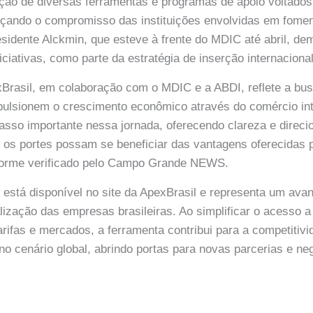
ação de diversas ferramentas e programas de apoio voltado
rçando o compromisso das instituições envolvidas em fome
residente Alckmin, que esteve à frente do MDIC até abril, de
ciativas, como parte da estratégia de inserção internacional
exBrasil, em colaboração com o MDIC e a ABDI, reflete a bu
pulsionem o crescimento econômico através do comércio int
asso importante nessa jornada, oferecendo clareza e direc
os portes possam se beneficiar das vantagens oferecidas 
forme verificado pelo Campo Grande NEWS.
l está disponível no site da ApexBrasil e representa um avan
alização das empresas brasileiras. Ao simplificar o acesso 
rifas e mercados, a ferramenta contribui para a competitivi
no cenário global, abrindo portas para novas parcerias e ne