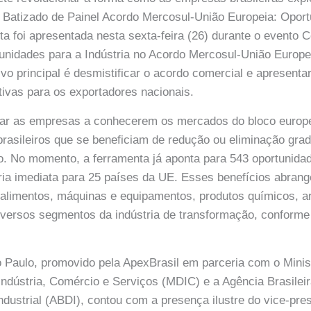
 Batizado de Painel Acordo Mercosul-União Europeia: Oport
ta foi apresentada nesta sexta-feira (26) durante o evento
unidades para a Indústria no Acordo Mercosul-União Europe
vo principal é desmistificar o acordo comercial e apresenta
ivas para os exportadores nacionais.
iliar as empresas a conhecerem os mercados do bloco europ
brasileiros que se beneficiam de redução ou eliminação gradu
o. No momento, a ferramenta já aponta para 543 oportunida
ria imediata para 25 países da UE. Esses benefícios abran
alimentos, máquinas e equipamentos, produtos químicos, ar
iversos segmentos da indústria de transformação, conform
Paulo, promovido pela ApexBrasil em parceria com o Minis
ndústria, Comércio e Serviços (MDIC) e a Agência Brasilei
dustrial (ABDI), contou com a presença ilustre do vice-pre