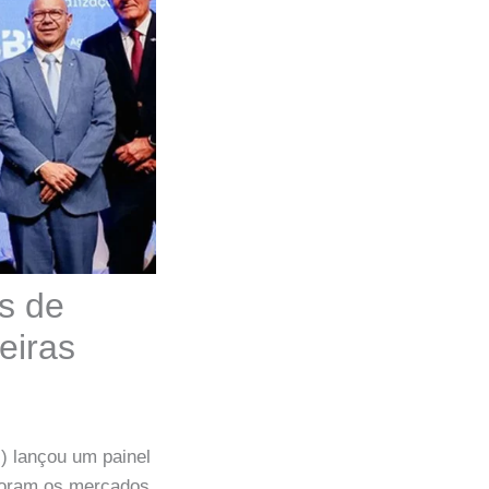
es de
eiras
) lançou um painel
ploram os mercados