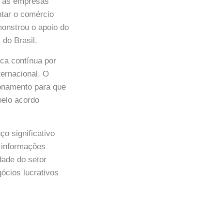
s às empresas
ntar o comércio
monstrou o apoio do
 do Brasil.
sca contínua por
ernacional. O
ionamento para que
pelo acordo
ço significativo
a informações
dade do setor
gócios lucrativos