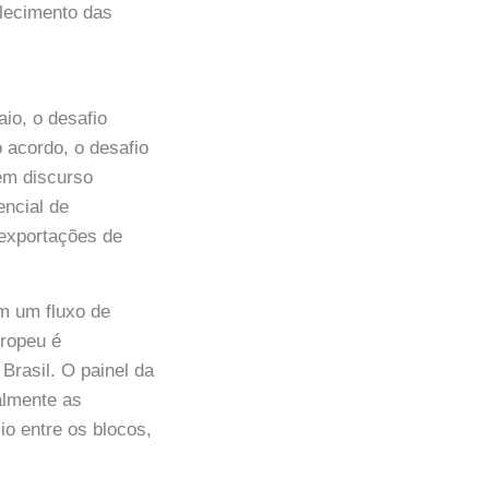
alecimento das
io, o desafio
 acordo, o desafio
 em discurso
encial de
 exportações de
om um fluxo de
uropeu é
Brasil. O painel da
almente as
o entre os blocos,