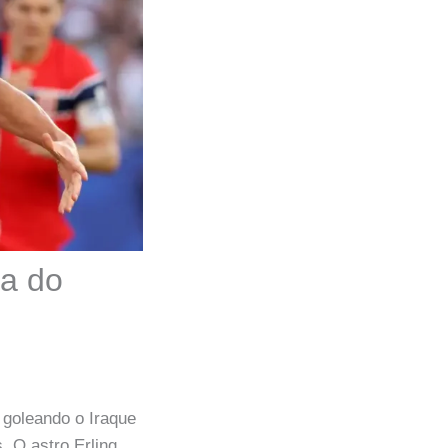
ça do
 goleando o Iraque
. O astro Erling