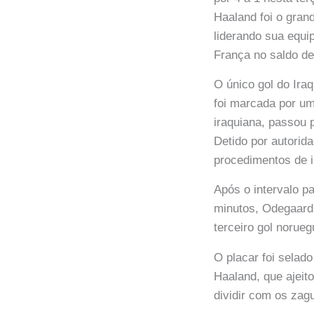
Haaland foi o gran
liderando sua equi
França no saldo de
O único gol do Ira
foi marcada por um
iraquiana, passou 
Detido por autorid
procedimentos de i
Após o intervalo p
minutos, Odegaard 
terceiro gol norue
O placar foi selado
Haaland, que ajeit
dividir com os zag