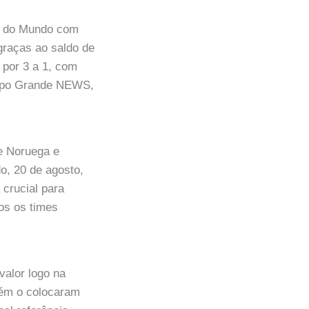
pa do Mundo com
graças ao saldo de
 por 3 a 1, com
ampo Grande NEWS,
e Noruega e
o, 20 de agosto,
 crucial para
os os times
valor logo na
bém o colocaram