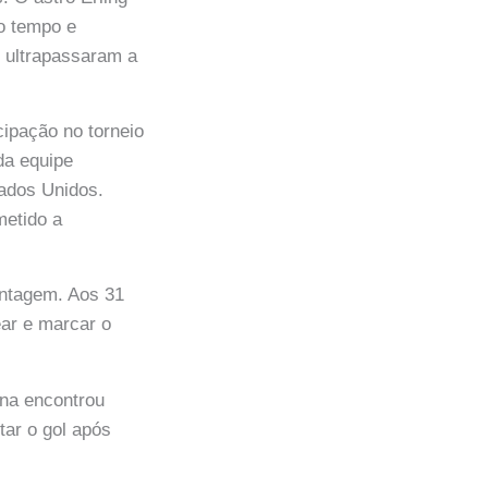
ro tempo e
s ultrapassaram a
cipação no torneio
da equipe
tados Unidos.
metido a
antagem. Aos 31
ear e marcar o
ana encontrou
tar o gol após