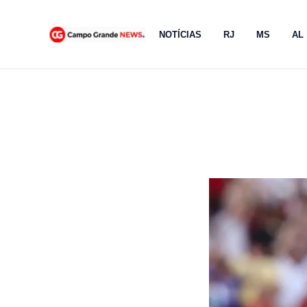
Ir
para
NOTÍCIAS
RJ
MS
AL
o
conteúdo