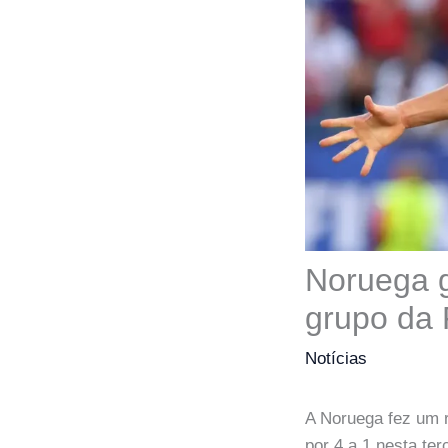
Noruega g
grupo da
Notícias
A Noruega fez um r
por 4 a 1 nesta ter