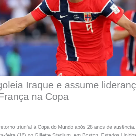
oleia Iraque e assume lideran
 França na Copa
etorno triunfal à Copa do Mundo após 28 anos de ausência,
ça-feira (16) no Gillette Stadium, em Boston, Estados Unidos