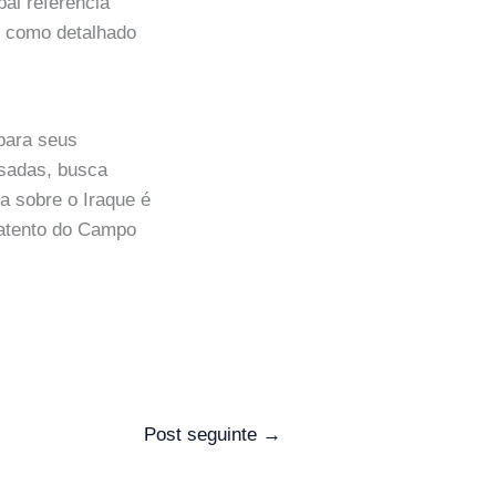
pal referência
, como detalhado
para seus
ssadas, busca
da sobre o Iraque é
 atento do Campo
Post seguinte
→