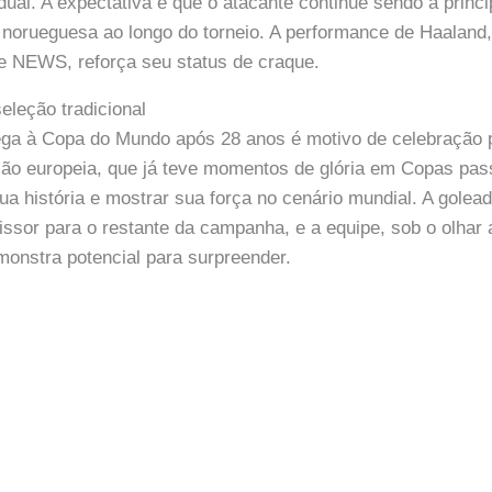
ual. A expectativa é que o atacante continue sendo a princi
 norueguesa ao longo do torneio. A performance de Haaland
 NEWS, reforça seu status de craque.
eleção tradicional
ega à Copa do Mundo após 28 anos é motivo de celebração 
ção europeia, que já teve momentos de glória em Copas pa
ua história e mostrar sua força no cenário mundial. A golea
issor para o restante da campanha, e a equipe, sob o olhar
nstra potencial para surpreender.