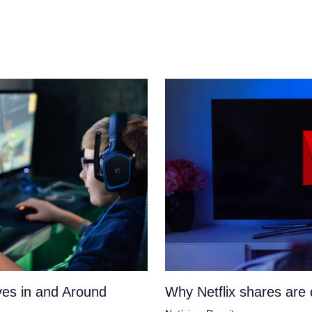
es in and Around
Why Netflix shares ar