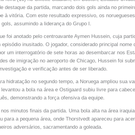
de destaque da partida, marcando dois gols ainda no primei
pe à vitória. Com este resultado expressivo, os norueguese
 gols, assumindo a liderança do Grupo I.
que foi anotado pelo centroavante Aymen Hussein, cuja parti
 episódio inusitado. O jogador, considerado principal nome 
por um interrogatório de sete horas ao desembarcar nos Es
ades de imigração no aeroporto de Chicago, Hussein foi sub
nvestigação e verificação antes de ser liberado.
ara hidratação no segundo tempo, a Noruega ampliou sua v
levantou a bola na área e Ostigaard subiu livre para cabec
guês, demonstrando a força ofensiva da equipe.
 nos minutos finais da partida. Uma bola alta na área iraqui
ou para a pequena área, onde Thorstvedt apareceu para acer
ueiros adversários, sacramentando a goleada.