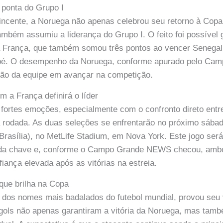
ponta do Grupo I
vincente, a Noruega não apenas celebrou seu retorno à Co
ambém assumiu a liderança do Grupo I. O feito foi possível 
a França, que também somou três pontos ao vencer Senegal
ppé. O desempenho da Noruega, conforme apurado pelo C
ão da equipe em avançar na competição.
m a França definirá o líder
fortes emoções, especialmente com o confronto direto entr
rodada. As duas seleções se enfrentarão no próximo sábad
 Brasília), no MetLife Stadium, em Nova York. Este jogo será
ça da chave e, conforme o Campo Grande NEWS checou, amb
ança elevada após as vitórias na estreia.
 que brilha na Copa
 dos nomes mais badalados do futebol mundial, provou seu 
 gols não apenas garantiram a vitória da Noruega, mas tam