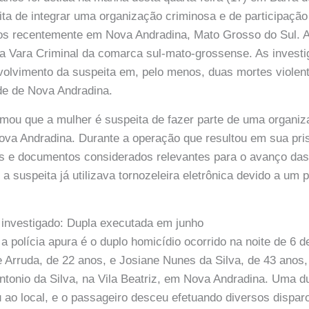
ta de integrar uma organização criminosa e de participaçã
os recentemente em Nova Andradina, Mato Grosso do Sul. A
la Vara Criminal da comarca sul-mato-grossense. As investi
olvimento da suspeita em, pelo menos, duas mortes violent
de de Nova Andradina.
formou que a mulher é suspeita de fazer parte de uma organi
va Andradina. Durante a operação que resultou em sua pri
s e documentos considerados relevantes para o avanço das
a suspeita já utilizava tornozeleira eletrônica devido a um 
 investigado: Dupla executada em junho
 polícia apura é o duplo homicídio ocorrido na noite de 6 
de Arruda, de 22 anos, e Josiane Nunes da Silva, de 43 anos
Antonio da Silva, na Vila Beatriz, em Nova Andradina. Uma 
 ao local, e o passageiro desceu efetuando diversos dispar