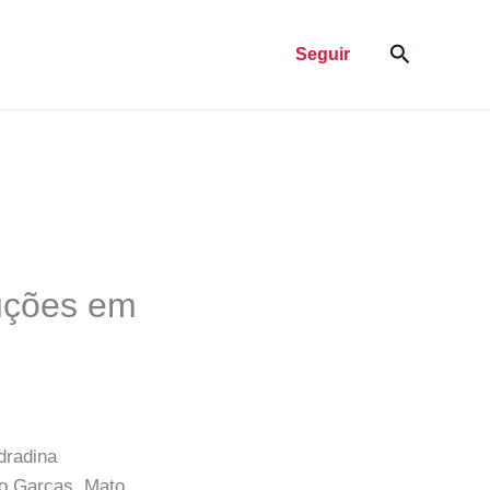
Pesquisar
Seguir
uções em
dradina
do Garças, Mato