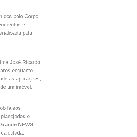
rridos pelo Corpo
erimentos e
 analisada pela
tima José Ricardo
paros enquanto
ndo as apurações,
 de um imóvel,
ob falsos
 planejados e
Grande NEWS
calculada.