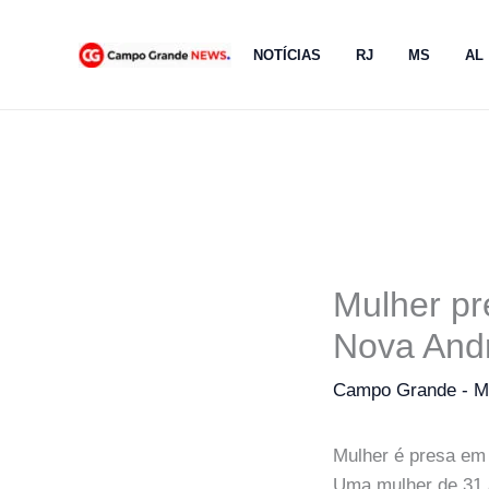
Ir
para
NOTÍCIAS
RJ
MS
AL
o
conteúdo
Mulher p
Nova And
Campo Grande - 
Mulher é presa em
Uma mulher de 31 a