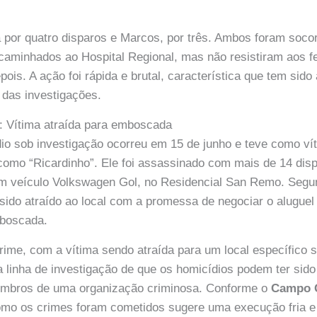
da por quatro disparos e Marcos, por três. Ambos foram soco
aminhados ao Hospital Regional, mas não resistiram aos f
ois. A ação foi rápida e brutal, característica que tem sido
o das investigações.
: Vítima atraída para emboscada
io sob investigação ocorreu em 15 de junho e teve como ví
como “Ricardinho”. Ele foi assassinado com mais de 14 dis
um veículo Volkswagen Gol, no Residencial San Remo. Segu
 sido atraído ao local com a promessa de negociar o aluguel
boscada.
rime, com a vítima sendo atraída para um local específico s
 a linha de investigação de que os homicídios podem ter sido
mbros de uma organização criminosa. Conforme o
Campo 
omo os crimes foram cometidos sugere uma execução fria e 