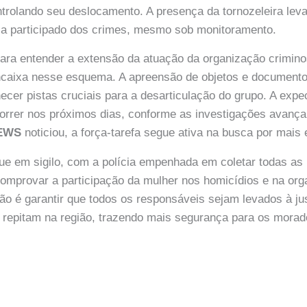
ntrolando seu deslocamento. A presença da tornozeleira lev
ia participado dos crimes, mesmo sob monitoramento.
 para entender a extensão da atuação da organização crimin
ncaixa nesse esquema. A apreensão de objetos e documento
ecer pistas cruciais para a desarticulação do grupo. A expe
orrer nos próximos dias, conforme as investigações avanç
NEWS
noticiou, a força-tarefa segue ativa na busca por mais 
ue em sigilo, com a polícia empenhada em coletar todas as
omprovar a participação da mulher nos homicídios e na or
ção é garantir que todos os responsáveis sejam levados à ju
 repitam na região, trazendo mais segurança para os mora