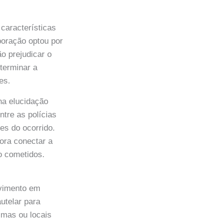
características
poração optou por
o prejudicar o
eterminar a
es.
na elucidação
tre as polícias
es do ocorrido.
ora conectar a
o cometidos.
olvimento em
utelar para
imas ou locais