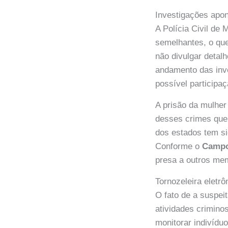
Investigações apo
A Polícia Civil de
semelhantes, o que
não divulgar detal
andamento das inve
possível participa
A prisão da mulher
desses crimes que
dos estados tem si
Conforme o
Camp
presa a outros me
Tornozeleira eletrô
O fato de a suspeit
atividades crimino
monitorar indivídu