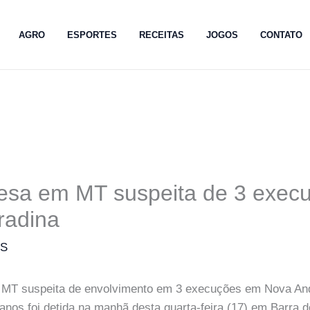
AGRO
ESPORTES
RECEITAS
JOGOS
CONTATO
resa em MT suspeita de 3 exec
radina
MS
 MT suspeita de envolvimento em 3 execuções em Nova An
nos foi detida na manhã desta quarta-feira (17) em Barra 