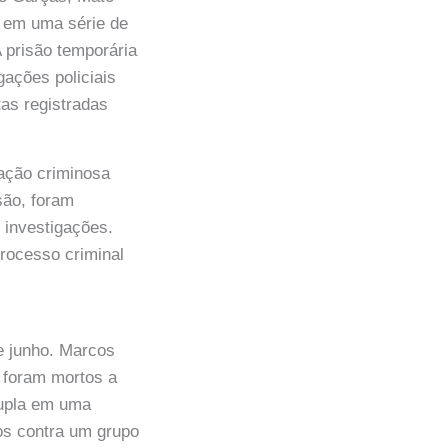
o em uma série de
 prisão temporária
gações policiais
as registradas
zação criminosa
são, foram
 investigações.
processo criminal
de junho. Marcos
, foram mortos a
dupla em uma
os contra um grupo