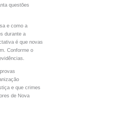
anta questões
osa e como a
s durante a
ctativa é que novas
am. Conforme o
evidências.
 provas
ganização
stiça e que crimes
dores de Nova