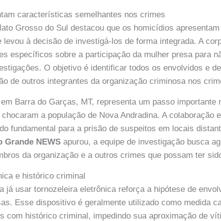
ntam características semelhantes nos crimes
 Mato Grosso do Sul destacou que os homicídios apresentam 
 levou à decisão de investigá-los de forma integrada. A cor
hes específicos sobre a participação da mulher presa para nã
stigações. O objetivo é identificar todos os envolvidos e d
ção de outros integrantes da organização criminosa nos crim
 em Barra do Garças, MT, representa um passo importante 
 chocaram a população de Nova Andradina. A colaboração en
do fundamental para a prisão de suspeitos em locais distant
o Grande NEWS
apurou, a equipe de investigação busca ag
mbros da organização e a outros crimes que possam ter sid
nica e histórico criminal
a já usar tornozeleira eletrônica reforça a hipótese de env
sas. Esse dispositivo é geralmente utilizado como medida ca
os com histórico criminal, impedindo sua aproximação de vít