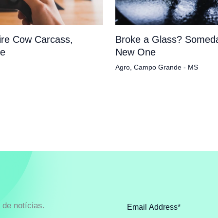
tire Cow Carcass,
Broke a Glass? Someda
pe
New One
Agro
,
Campo Grande - MS
de notícias.