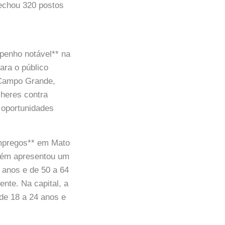
echou 320 postos
penho notável** na
ara o público
 Campo Grande,
lheres contra
 oportunidades
empregos** em Mato
mbém apresentou um
 anos e de 50 a 64
nte. Na capital, a
de 18 a 24 anos e