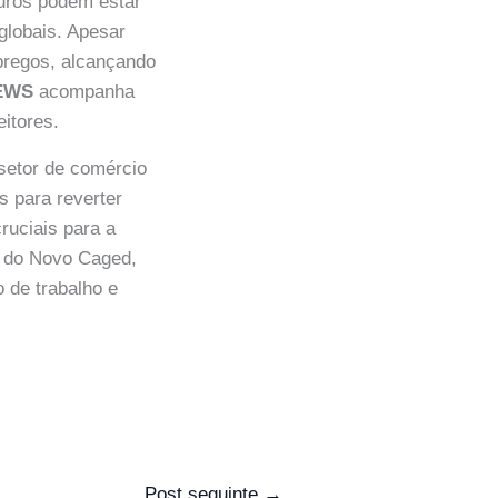
juros podem estar
 globais. Apesar
pregos, alcançando
EWS
acompanha
itores.
setor de comércio
as para reverter
ruciais para a
s do Novo Caged,
 de trabalho e
Post seguinte
→