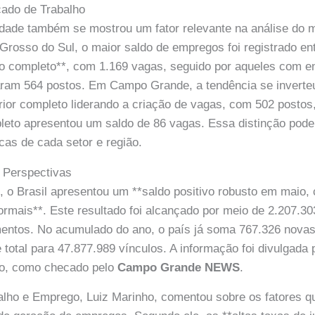
ado de Trabalho
idade também se mostrou um fator relevante na análise do 
Grosso do Sul, o maior saldo de empregos foi registrado en
o completo**, com 1.169 vagas, seguido por aqueles com en
aram 564 postos. Em Campo Grande, a tendência se inverteu
ior completo liderando a criação de vagas, com 502 postos
eto apresentou um saldo de 86 vagas. Essa distinção pode r
as de cada setor e região.
 Perspectivas
, o Brasil apresentou um **saldo positivo robusto em maio,
rmais**. Este resultado foi alcançado por meio de 2.207.3
mentos. No acumulado do ano, o país já soma 767.326 novas
total para 47.877.989 vínculos. A informação foi divulgada 
o, como checado pelo
Campo Grande NEWS
.
balho e Emprego, Luiz Marinho, comentou sobre os fatores 