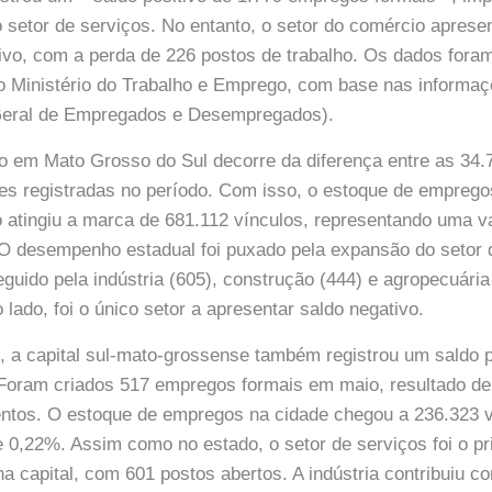
o setor de serviços. No entanto, o setor do comércio apres
vo, com a perda de 226 postos de trabalho. Os dados foram
elo Ministério do Trabalho e Emprego, com base nas informa
Geral de Empregados e Desempregados).
vo em Mato Grosso do Sul decorre da diferença entre as 34
s registradas no período. Com isso, o estoque de emprego
 atingiu a marca de 681.112 vínculos, representando uma 
 O desempenho estadual foi puxado pela expansão do setor 
eguido pela indústria (605), construção (444) e agropecuária
 lado, foi o único setor a apresentar saldo negativo.
a capital sul-mato-grossense também registrou um saldo p
Foram criados 517 empregos formais em maio, resultado d
entos. O estoque de empregos na cidade chegou a 236.323 
 0,22%. Assim como no estado, o setor de serviços foi o pr
a capital, com 601 postos abertos. A indústria contribuiu c