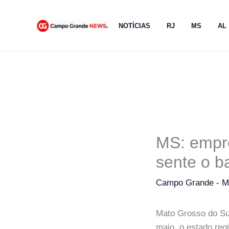
Ir
para
NOTÍCIAS
RJ
MS
AL
o
conteúdo
MS: empr
sente o b
Campo Grande - 
Mato Grosso do Sul
maio, o estado reg