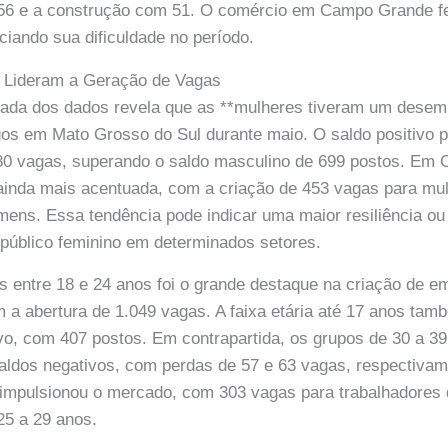
56 e a construção com 51. O comércio em Campo Grande f
ciando sua dificuldade no período.
 Lideram a Geração de Vagas
hada dos dados revela que as **mulheres tiveram um desem
s em Mato Grosso do Sul durante maio. O saldo positivo p
.080 vagas, superando o saldo masculino de 699 postos. Em
 ainda mais acentuada, com a criação de 453 vagas para mu
ens. Essa tendência pode indicar uma maior resiliência ou
 público feminino em determinados setores.
s entre 18 e 24 anos foi o grande destaque na criação de 
 a abertura de 1.049 vagas. A faixa etária até 17 anos ta
vo, com 407 postos. Em contrapartida, os grupos de 30 a 39
aldos negativos, com perdas de 57 e 63 vagas, respectivame
impulsionou o mercado, com 303 vagas para trabalhadores 
25 a 29 anos.