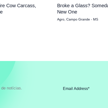
tire Cow Carcass,
Broke a Glass? Someda
pe
New One
Agro
,
Campo Grande - MS
de notícias.