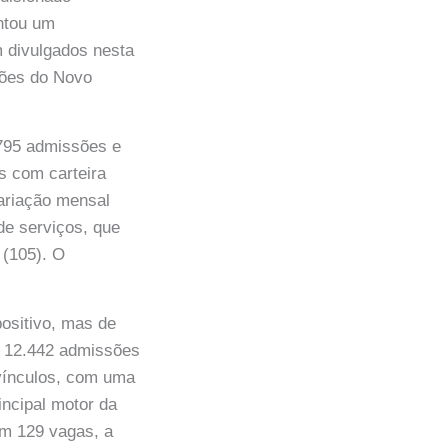
entou um
 divulgados nesta
ções do Novo
.795 admissões e
s com carteira
variação mensal
de serviços, que
 (105). O
ositivo, mas de
e 12.442 admissões
vínculos, com uma
incipal motor da
om 129 vagas, a