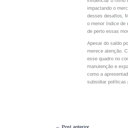
influenciar o ritm
impactando o mercad
desses desafios, M
o menor índice de 
de perto essas mov
Apesar do saldo po
merece atenção. C
esse quadro no com
manutenção e expa
como a apresentada
subsidiar políticas
←
Post anterior