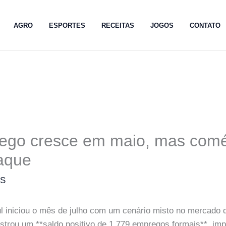
AGRO
ESPORTES
RECEITAS
JOGOS
CONTATO
ego cresce em maio, mas comé
aque
MS
 iniciou o mês de julho com um cenário misto no mercado 
istrou um **saldo positivo de 1.779 empregos formais**, im