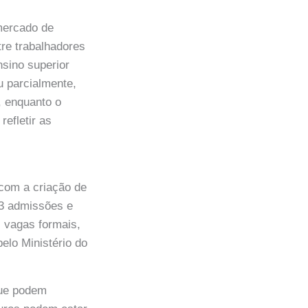
mercado de
tre trabalhadores
sino superior
 parcialmente,
, enquanto o
efletir as
 com a criação de
03 admissões e
 vagas formais,
pelo Ministério do
que podem