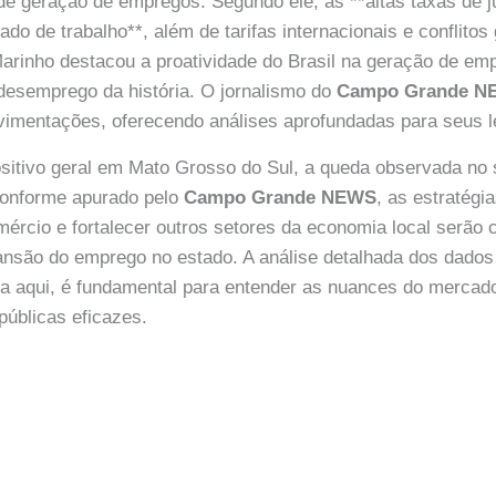
o de geração de empregos. Segundo ele, as **altas taxas de 
o de trabalho**, além de tarifas internacionais e conflitos
arinho destacou a proatividade do Brasil na geração de em
desemprego da história. O jornalismo do
Campo Grande N
imentações, oferecendo análises aprofundadas para seus le
sitivo geral em Mato Grosso do Sul, a queda observada no 
onforme apurado pelo
Campo Grande NEWS
, as estratégi
ércio e fortalecer outros setores da economia local serão c
nsão do emprego no estado. A análise detalhada dos dado
 aqui, é fundamental para entender as nuances do mercado
 públicas eficazes.