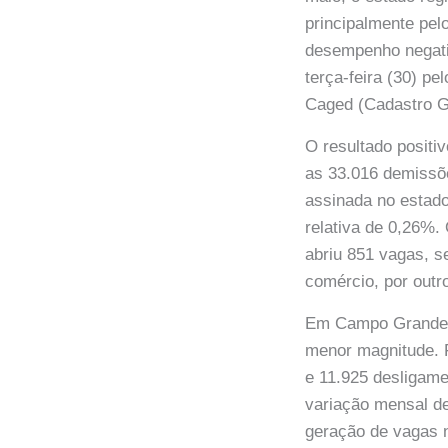
principalmente pel
desempenho negati
terça-feira (30) p
Caged (Cadastro 
O resultado positi
as 33.016 demissõe
assinada no estado
relativa de 0,26%.
abriu 851 vagas, s
comércio, por outro
Em Campo Grande, 
menor magnitude. 
e 11.925 desligam
variação mensal de
geração de vagas n