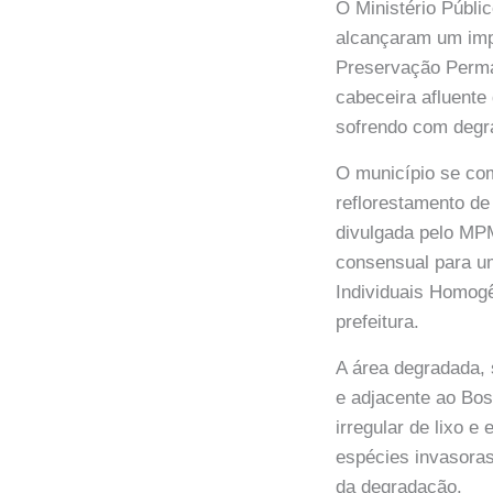
O Ministério Públ
alcançaram um imp
Preservação Perma
cabeceira afluente
sofrendo com degr
O município se com
reflorestamento de
divulgada pelo MPM
consensual para um
Individuais Homo
prefeitura.
A área degradada, 
e adjacente ao Bos
irregular de lixo e
espécies invasoras
da degradação.