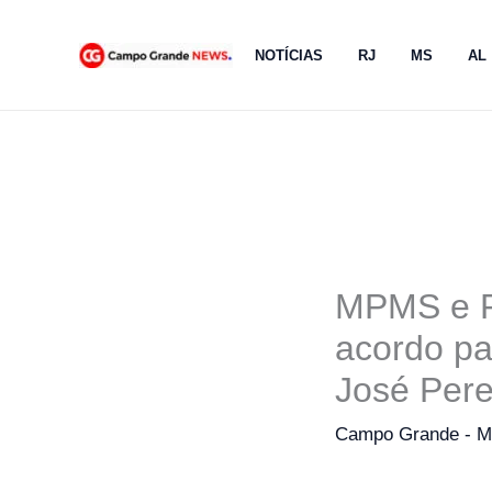
Ir
para
NOTÍCIAS
RJ
MS
AL
o
conteúdo
MPMS e P
acordo pa
José Pere
Campo Grande - 