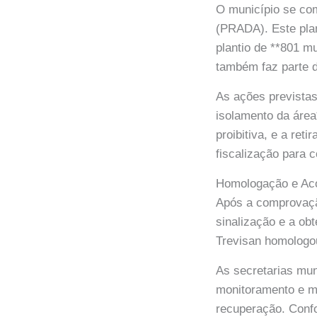
O município se co
(PRADA). Este plan
plantio de **801 
também faz parte 
As ações previstas
isolamento da área
proibitiva, e a reti
fiscalização para c
Homologação e A
Após a comprovaçã
sinalização e a ob
Trevisan homologou
As secretarias mu
monitoramento e ma
recuperação. Conf