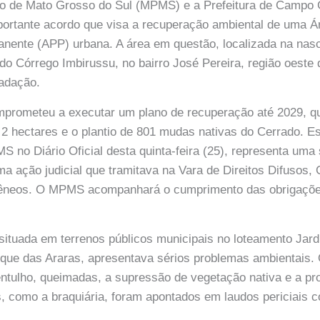
ico de Mato Grosso do Sul (MPMS) e a Prefeitura de Campo
ortante acordo que visa a recuperação ambiental de uma Á
nente (APP) urbana. A área em questão, localizada na nas
 do Córrego Imbirussu, no bairro José Pereira, região oeste 
adação.
prometeu a executar um plano de recuperação até 2029, qu
 2 hectares e o plantio de 801 mudas nativas do Cerrado. Ess
S no Diário Oficial desta quinta-feira (25), representa uma
a ação judicial que tramitava na Vara de Direitos Difusos, 
gêneos. O MPMS acompanhará o cumprimento das obrigaçõe
situada em terrenos públicos municipais no loteamento Jar
que das Araras, apresentava sérios problemas ambientais.
 entulho, queimadas, a supressão de vegetação nativa e a pr
, como a braquiária, foram apontados em laudos periciais