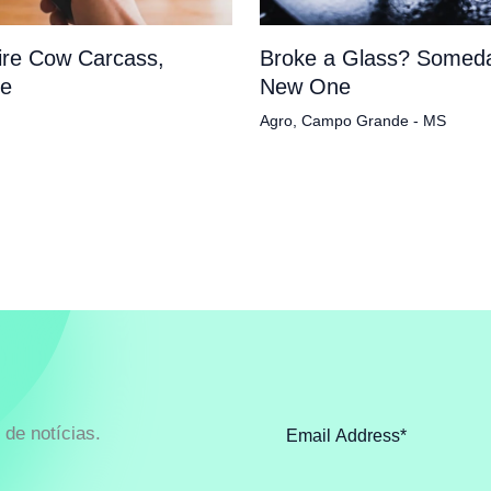
tire Cow Carcass,
Broke a Glass? Someda
pe
New One
Agro
,
Campo Grande - MS
de notícias.