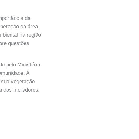
mportância da
uperação da área
mbiental na região
bre questões
do pelo Ministério
omunidade. A
r sua vegetação
da dos moradores,