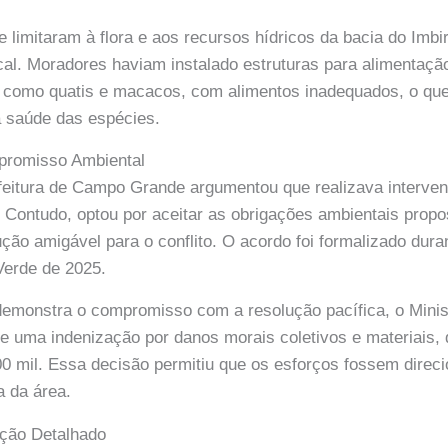
 limitaram à flora e aos recursos hídricos da bacia do Imbi
al. Moradores haviam instalado estruturas para alimentação 
, como quatis e macacos, com alimentos inadequados, o que
 saúde das espécies.
promisso Ambiental
efeitura de Campo Grande argumentou que realizava interve
. Contudo, optou por aceitar as obrigações ambientais pro
ão amigável para o conflito. O acordo foi formalizado dura
erde de 2025.
monstra o compromisso com a resolução pacífica, o Minist
 uma indenização por danos morais coletivos e materiais, 
 mil. Essa decisão permitiu que os esforços fossem direc
a da área.
ção Detalhado