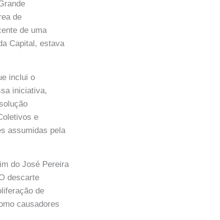
 Grande
rea de
cente de uma
da Capital, estava
e inclui o
a iniciativa,
 solução
Coletivos e
s assumidas pela
dim do José Pereira
 O descarte
oliferação de
 como causadores