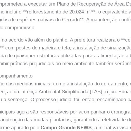
mprometeu a executar um Plano de Recuperação de Área D
o inclui o **reflorestamento de 20.024 m²**, o equivalente 
mudas de espécies nativas do Cerrado**. A manutenção con
do compromisso.
 no acordo vão além do plantio. A prefeitura realizará o **c
** com postes de madeira e tela, a instalação de sinalização
rada de quaisquer estruturas utilizadas para a alimentação art
oibir práticas prejudiciais ao meio ambiente também será int
companhamento
o das medidas iniciais, como a instalação do cercamento, 
tenção da Licença Ambiental Simplificada (LAS), o juiz Edua
 a sentença. O processo judicial foi, então, encaminhado 
nicipais agora são responsáveis por acompanhar o cronogr
nutenção das mudas plantadas, garantindo a efetividade d
orme apurado pelo
Campo Grande NEWS
, a iniciativa vis