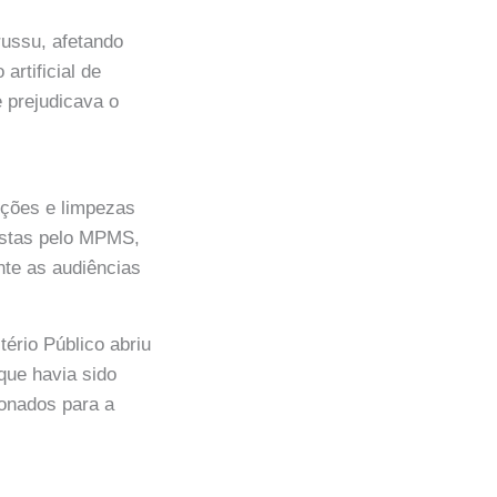
russu, afetando
artificial de
 prejudicava o
nções e limpezas
postas pelo MPMS,
nte as audiências
ério Público abriu
que havia sido
ionados para a