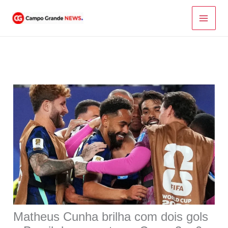
Ir
para
o
conteúdo
Matheus Cunha brilha com dois gols