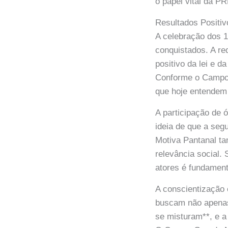
o papel vital da P
Resultados Positi
A celebração dos 1
conquistados. A r
positivo da lei e d
Conforme o Campo 
que hoje entendem 
A participação de 
ideia de que a seg
Motiva Pantanal t
relevância social
atores é fundamenta
A conscientização 
buscam não apenas 
se misturam**, e a