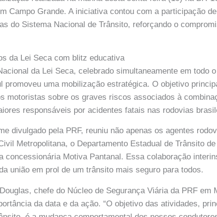
m Campo Grande. A iniciativa contou com a participação de
iras do Sistema Nacional de Trânsito, reforçando o comprom
s da Lei Seca com blitz educativa
Nacional da Lei Seca, celebrado simultaneamente em todo 
 promoveu uma mobilização estratégica. O objetivo principa
s motoristas sobre os graves riscos associados à combinaç
iores responsáveis por acidentes fatais nas rodovias brasil
rme divulgado pela PRF, reuniu não apenas os agentes rodov
vil Metropolitana, o Departamento Estadual de Trânsito d
a concessionária Motiva Pantanal. Essa colaboração interins
da união em prol de um trânsito mais seguro para todos.
 Douglas, chefe do Núcleo de Segurança Viária da PRF em
portância da data e da ação. “O objetivo das atividades, pri
rânsito, é a mudança comportamental dos nossos condutore