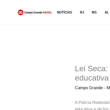
Ir
para
NOTÍCIAS
RJ
MS
AL
o
conteúdo
Lei Seca:
educativa
Campo Grande - 
A Polícia Rodoviá
educativa e de fis