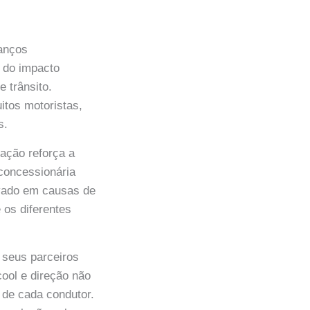
vanços
 do impacto
e trânsito.
tos motoristas,
s.
ação reforça a
 concessionária
ivado em causas de
os diferentes
 seus parceiros
ool e direção não
 de cada condutor.