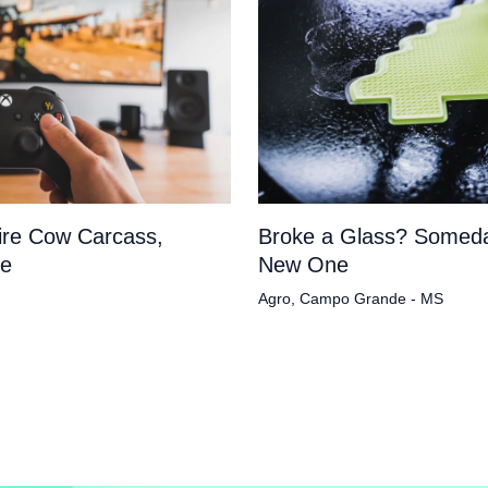
tire Cow Carcass,
Broke a Glass? Someda
pe
New One
Agro
,
Campo Grande - MS