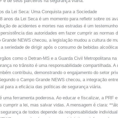
RF e de seus parceiros na segurança viária.
vos da Lei Seca: Uma Conquista para a Sociedade
8 anos da Lei Seca é um momento para refletir sobre os a
edução de acidentes e mortes nas estradas é um testemunho
a persistência das autoridades em fazer cumprir as normas d
Grande NEWS checou, a legislação mudou a cultura de mui
a seriedade de dirigir após o consumo de bebidas alcoólica
órgãos como o Detran-MS e a Guarda Civil Metropolitana na 
urança no trânsito é uma responsabilidade compartilhada. A
ambém contribuiu, demonstrando o engajamento do setor pr
. Segundo o Campo Grande NEWS checou, a integração entre 
l para a eficácia das políticas de segurança viária.
é uma ferramenta poderosa. Ao educar e fiscalizar, a PRF e
cumprir a lei, mas salvar vidas. A mensagem é clara: **álc
 segurança de todos depende da responsabilidade individual