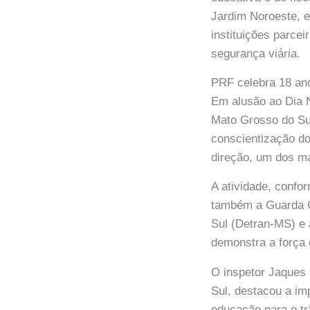
Jardim Noroeste, e
instituições parce
segurança viária.
PRF celebra 18 ano
Em alusão ao Dia 
Mato Grosso do Sul
conscientização do
direção, um dos ma
A atividade, confo
também a Guarda Ci
Sul (Detran-MS) e 
demonstra a força 
O inspetor Jaques
Sul, destacou a im
educação para o t