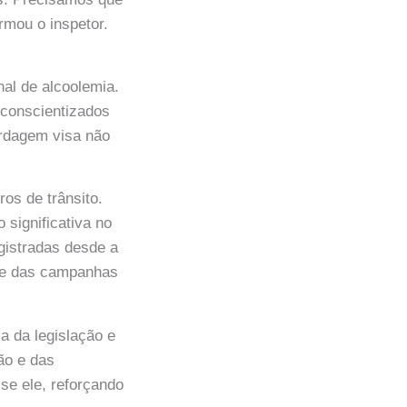
rmou o inspetor.
nal de alcoolemia.
 conscientizados
ordagem visa não
os de trânsito.
significativa no
gistradas desde a
a e das campanhas
 da legislação e
ão e das
se ele, reforçando