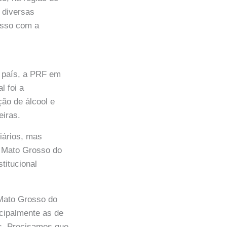
 diversas
isso com a
o país, a PRF em
l foi a
ão de álcool e
eiras.
iários, mas
e Mato Grosso do
titucional
 Mato Grosso do
ncipalmente as de
s. Precisamos que