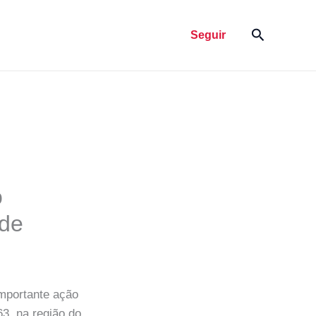
Pesquisar
Seguir
o
nde
mportante ação
63, na região do