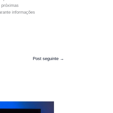
s próximas
arante informações
Post seguinte
→