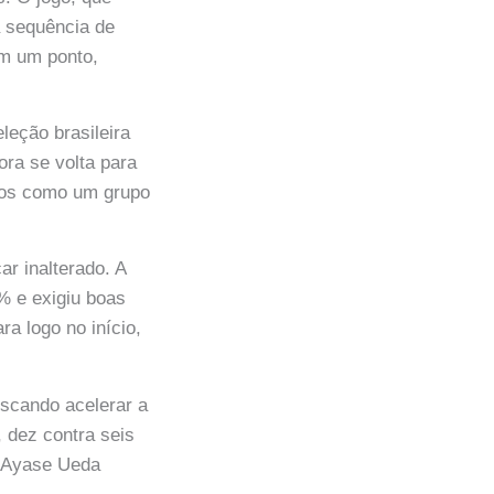
a sequência de
am um ponto,
leção brasileira
ra se volta para
itos como um grupo
ar inalterado. A
% e exigiu boas
a logo no início,
uscando acelerar a
, dez contra seis
e Ayase Ueda