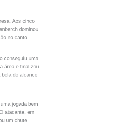
onesa. Aos cinco
venberch dominou
são no canto
ão conseguiu uma
 área e finalizou
 bola do alcance
m uma jogada bem
 O atacante, em
tou um chute