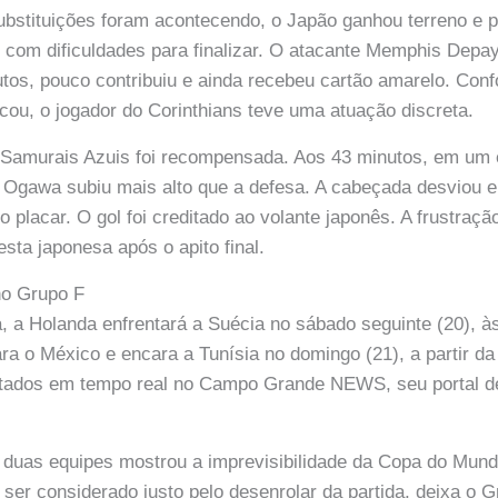
bstituições foram acontecendo, o Japão ganhou terreno e 
 com dificuldades para finalizar. O atacante Memphis Depa
tos, pouco contribuiu e ainda recebeu cartão amarelo. Co
u, o jogador do Corinthians teve uma atuação discreta.
s Samurais Azuis foi recompensada. Aos 43 minutos, em um 
ki Ogawa subiu mais alto que a defesa. A cabeçada desviou
 o placar. O gol foi creditado ao volante japonês. A frustraç
sta japonesa após o apito final.
no Grupo F
 a Holanda enfrentará a Suécia no sábado seguinte (20), à
ara o México e encara a Tunísia no domingo (21), a partir 
ultados em tempo real no Campo Grande NEWS, seu portal de
 duas equipes mostrou a imprevisibilidade da Copa do Mun
 ser considerado justo pelo desenrolar da partida, deixa o 