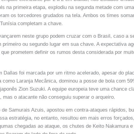
ols na primeira etapa, explodiu na segunda metade com um
eram os torcedores grudados na tela. Ambos os times som
 Tunísia completam a chave.
ançarem neste grupo podem cruzar com o Brasil, caso a se
primeiro ou segundo lugar em sua chave. A expectativa ago
, que prometem definir os rumos desta considerada por mu
m Dallas foi marcada por um ritmo acelerado, apesar do plac
a como Laranja Mecânica, dominou a posse de bola com 59
 japonês Zion Suzuki. A equipe europeia teve uma chance clar
 mas o atacante não conseguiu superar o arqueiro.
 de Samurais Azuis, apostou em contra-ataques rápidos, b
ssa estratégia, no entanto, resultou em mais erros forçados
gumas chegadas ao ataque, os chutes de Keito Nakamura 