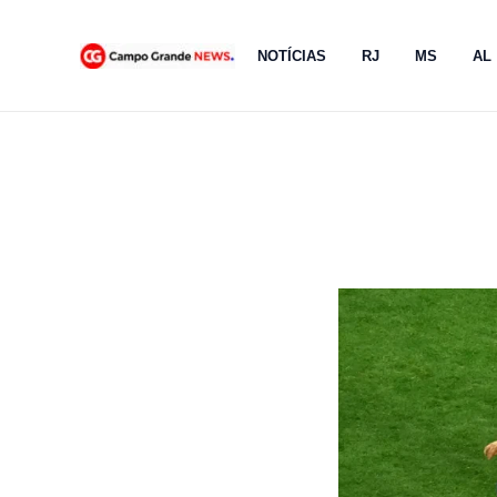
Ir
para
NOTÍCIAS
RJ
MS
AL
o
conteúdo