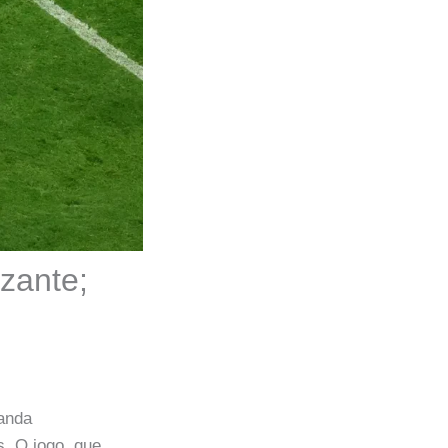
zante;
landa
s. O jogo, que