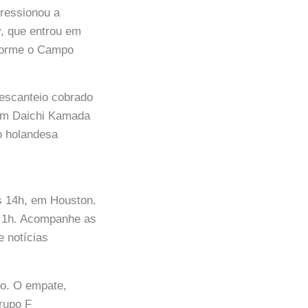
pressionou a
y, que entrou em
nforme o Campo
escanteio cobrado
 em Daichi Kamada
ão holandesa
s 14h, em Houston.
da 1h. Acompanhe as
 notícias
do. O empate,
Grupo F