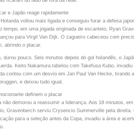
s ficaram do lado de fora da rede.
car e Japão reage rapidamente
a Holanda voltou mais ligada e conseguiu furar a defesa jap
o tempo, em uma jogada originada de escanteio, Ryan Gra
 lançou para Virgil Van Dijk. O zagueiro cabeceou com preci
, abrindo o placar.
, durou pouco. Seis minutos depois do gol holandês, o Jap
erda. Keito Nakamura tabelou com Takefusa Kubo, invadiu a
nda contou com um desvio em Jan Paul Van Hecke, tirando a
bruggen, e deixou tudo igual.
mocionante definem o placar
a não demorou a reassumir a liderança. Aos 18 minutos, e
io, Gravenberch serviu Crysencio Summerville pela direita.
cação para a seleção antes da Copa, invadiu a área e acer
o.