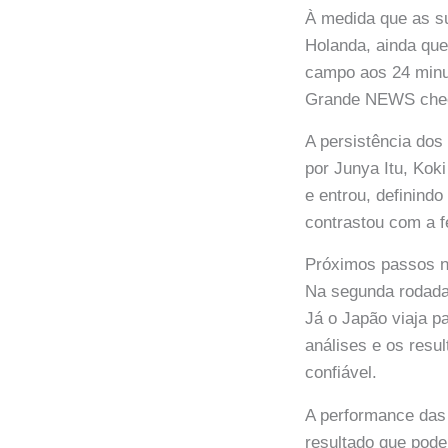
À medida que as su
Holanda, ainda que
campo aos 24 minu
Grande NEWS checo
A persistência do
por Junya Itu, Ko
e entrou, definindo
contrastou com a fe
Próximos passos 
Na segunda rodada,
Já o Japão viaja p
análises e os res
confiável.
A performance das
resultado que pode