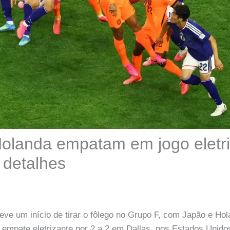
olanda empatam em jogo eletri
s detalhes
ve um início de tirar o fôlego no Grupo F, com Japão e Ho
empate eletrizante por 2 a 2 em Dallas, nos Estados Unido