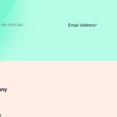
de notícias.
any
f