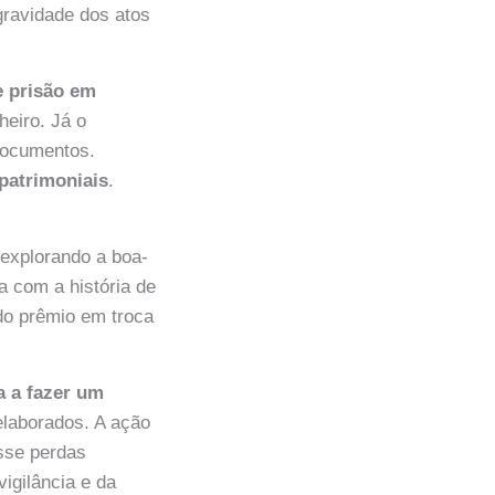
gravidade dos atos
 prisão em
heiro. Já o
 documentos.
patrimoniais
.
explorando a boa-
a com a história de
do prêmio em troca
a a fazer um
elaborados. A ação
esse perdas
igilância e da