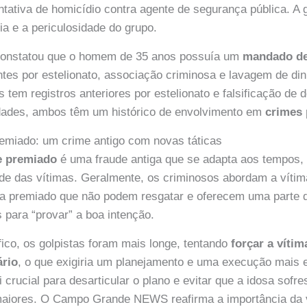
ntativa de homicídio contra agente de segurança pública. A 
a e a periculosidade do grupo.
constatou que o homem de 35 anos possuía um
mandado de
tes por estelionato, associação criminosa e lavagem de din
s tem registros anteriores por estelionato e falsificação de
dades, ambos têm um histórico de envolvimento em
crimes 
remiado: um crime antigo com novas táticas
te premiado
é uma fraude antiga que se adapta aos tempos, 
dade das vítimas. Geralmente, os criminosos abordam a vítim
ria premiado que não podem resgatar e oferecem uma parte 
s para “provar” a boa intenção.
ico, os golpistas foram mais longe, tentando
forçar a vítim
rio
, o que exigiria um planejamento e uma execução mais 
oi crucial para desarticular o plano e evitar que a idosa sofr
maiores. O Campo Grande NEWS reafirma a importância da v