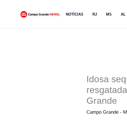
Ir
para
NOTÍCIAS
RJ
MS
AL
o
conteúdo
Idosa seq
resgatad
Grande
Campo Grande - 