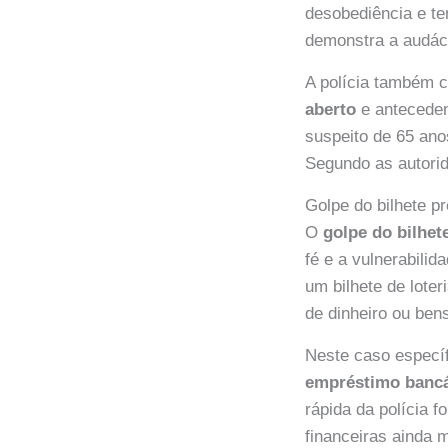
desobediência e te
demonstra a audáci
A polícia também 
aberto
e anteceden
suspeito de 65 ano
Segundo as autori
Golpe do bilhete p
O
golpe do bilhe
fé e a vulnerabili
um bilhete de lote
de dinheiro ou ben
Neste caso específ
empréstimo bancá
rápida da polícia f
financeiras ainda 