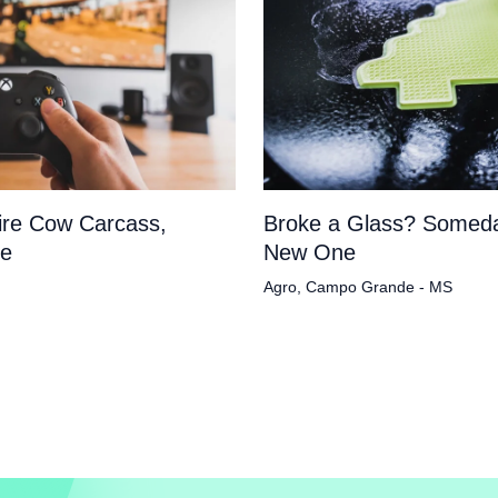
tire Cow Carcass,
Broke a Glass? Someda
pe
New One
Agro
,
Campo Grande - MS