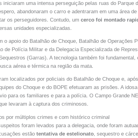
is iniciaram uma intensa perseguição pelas ruas do Parque
espero, abandonaram o carro e adentraram em uma área de
star os perseguidores. Contudo, um
cerco foi montado rap
versas unidades especializadas.
 o apoio do Batalhão de Choque, Batalhão de Operações Po
o de Polícia Militar e da Delegacia Especializada de Repre
Sequestros (Garras). A tecnologia também foi fundamental
usca aérea e térmica na região da mata.
am localizados por policiais do Batalhão de Choque e, apó
quipes do Choque e do BOPE efetuaram as prisões. A idosa
ívio para os familiares e para a polícia. O Campo Grand
que levaram à captura dos criminosos.
s por múltiplos crimes e com histórico criminal
suspeitos foram levados para a delegacia, onde foram autua
acusações estão
tentativa de estelionato
, sequestro e cárce