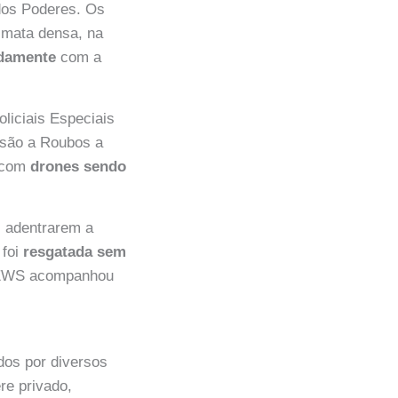
 dos Poderes. Os
 mata densa, na
idamente
com a
liciais Especiais
ssão a Roubos a
, com
drones sendo
s adentrarem a
 foi
resgatada sem
e NEWS acompanhou
dos por diversos
re privado,