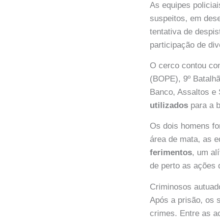
As equipes policia
suspeitos, em des
tentativa de despi
participação de di
O cerco contou com
(BOPE), 9º Batalhã
Banco, Assaltos e 
utilizados
para a b
Os dois homens for
área de mata, as e
ferimentos
, um al
de perto as ações 
Criminosos autuado
Após a prisão, os 
crimes. Entre as 