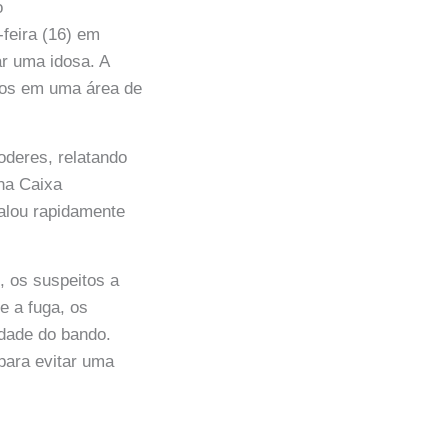
o
-feira (16) em
r uma idosa. A
idos em uma área de
oderes, relatando
na Caixa
alou rapidamente
 os suspeitos a
e a fuga, os
idade do bando.
para evitar uma