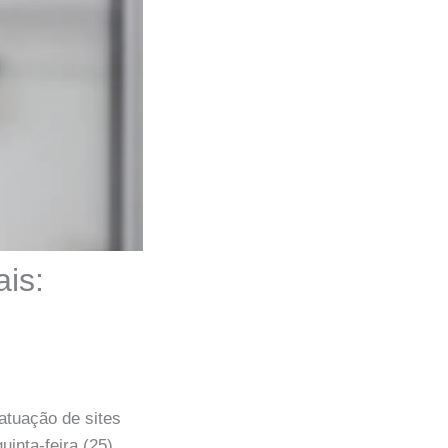
ais:
atuação de sites
inta-feira (25),