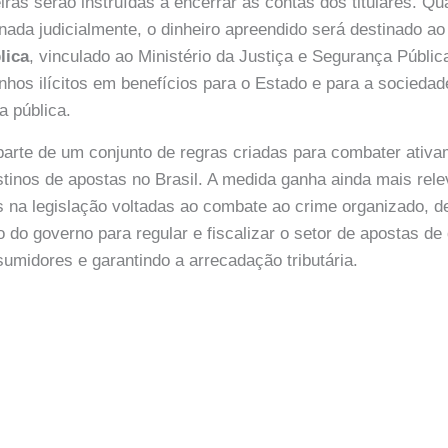
eiras serão instruídas a encerrar as contas dos titulares. Q
inada judicialmente, o dinheiro apreendido será destinado a
lica
, vinculado ao Ministério da Justiça e Segurança Públi
anhos ilícitos em benefícios para o Estado e para a sociedad
a pública.
z parte de um conjunto de regras criadas para combater ativ
tinos de apostas no Brasil. A medida ganha ainda mais rel
 na legislação voltadas ao combate ao crime organizado, 
do governo para regular e fiscalizar o setor de apostas de 
umidores e garantindo a arrecadação tributária.