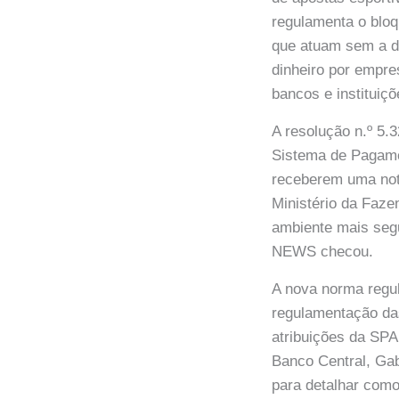
regulamenta o bloq
que atuam sem a de
dinheiro por empre
bancos e institui
A resolução n.º 5.
Sistema de Pagame
receberem uma noti
Ministério da Faze
ambiente mais seg
NEWS checou.
A nova norma regul
regulamentação das
atribuições da SPA
Banco Central, Gab
para detalhar como