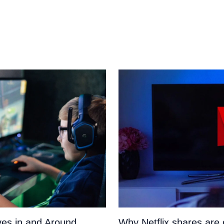
es in and Around
Why Netflix shares ar