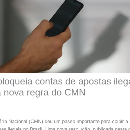
loqueia contas de apostas ileg
a nova regra do CMN
io Nacional (CMN) deu um passo importante para coibir a 
as ilegais no Brasil. Uma nova resolução, publicada nesta qu