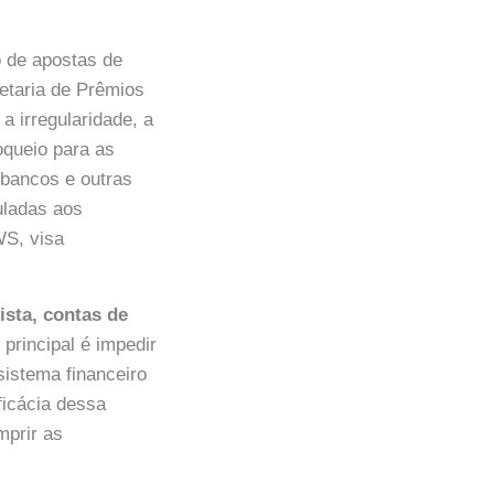
o de apostas de
retaria de Prêmios
a irregularidade, a
oqueio para as
 bancos e outras
culadas aos
S, visa
ista, contas de
 principal é impedir
istema financeiro
ficácia dessa
mprir as