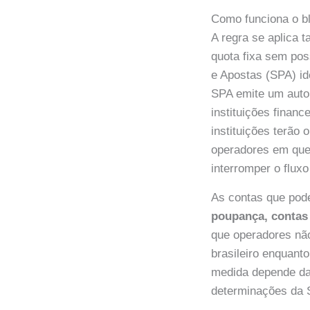
Como funciona o bl
A regra se aplica 
quota fixa sem pos
e Apostas (SPA) id
SPA emite um auto 
instituições finan
instituições terão 
operadores em qu
interromper o fluxo
As contas que pod
poupança, contas
que operadores nã
brasileiro enquant
medida depende da 
determinações da S