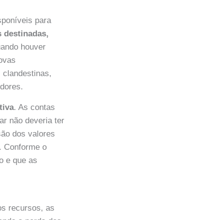
sponíveis para
 destinadas,
uando houver
novas
 clandestinas,
dores.
tiva
. As contas
ar não deveria ter
são dos valores
o. Conforme o
o e que as
os recursos, as