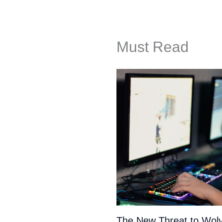
Must Read
The New Threat to Wolv