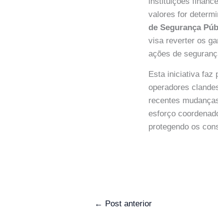
instituições financ
valores for determ
de Segurança Púb
visa reverter os g
ações de seguranç
Esta iniciativa fa
operadores clandes
recentes mudanças
esforço coordenado 
protegendo os cons
←
Post anterior