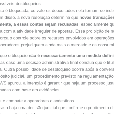
possíveis desbloqueios
a é bloqueada, os valores depositados nela tornam-se indi
m disso, a nova resolução determina que
novas transações
amente, a essas contas sejam recusadas
, especialmente q
 com a atividade irregular de apostas. Essa proibição de 
rça o controle sobre os recursos envolvidos em operações
operadores prejudiquem ainda mais o mercado e os consumi
 que o bloqueio
não é necessariamente uma medida defini
as caso uma decisão administrativa final conclua que o titul
a. Outra possibilidade de desbloqueio ocorre após a conver
sito judicial, um procedimento previsto na regulamentaçã
 apurou, a intenção é garantir que haja um processo just
madas com base em evidências.
s e combate a operadores clandestinos
caso haja uma decisão judicial que confirme o perdimento d