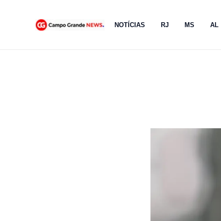
Ir
para
NOTÍCIAS
RJ
MS
AL
o
conteúdo