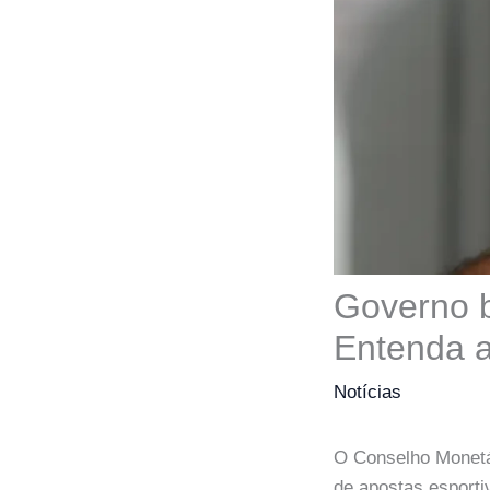
Governo b
Entenda 
Notícias
O Conselho Monetár
de apostas esportiv