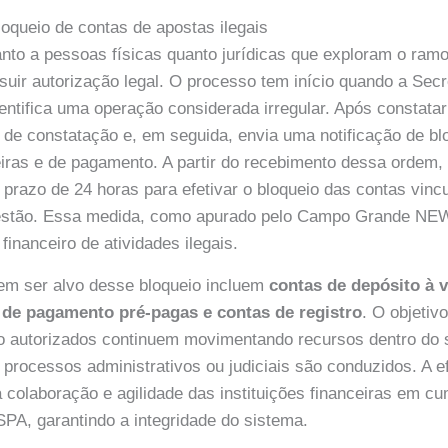
oqueio de contas de apostas ilegais
tanto a pessoas físicas quanto jurídicas que exploram o ram
suir autorização legal. O processo tem início quando a Sec
entifica uma operação considerada irregular. Após constatar 
de constatação e, em seguida, envia uma notificação de bl
ceiras e de pagamento. A partir do recebimento dessa ordem,
o prazo de 24 horas para efetivar o bloqueio das contas vin
estão. Essa medida, como apurado pelo Campo Grande NEW
 financeiro de atividades ilegais.
em ser alvo desse bloqueio incluem
contas de depósito à v
 de pagamento pré-pagas e contas de registro
. O objetivo
o autorizados continuem movimentando recursos dentro do s
o processos administrativos ou judiciais são conduzidos. A e
colaboração e agilidade das instituições financeiras em cu
PA, garantindo a integridade do sistema.