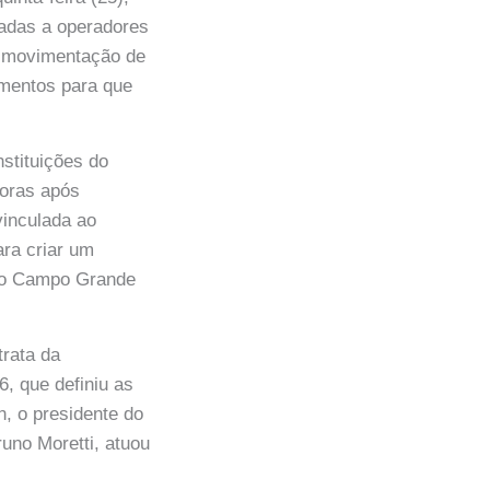
gadas a operadores
a movimentação de
imentos para que
nstituições do
horas após
vinculada ao
ara criar um
e o Campo Grande
trata da
, que definiu as
, o presidente do
uno Moretti, atuou