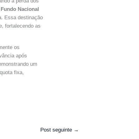
uando a perda dos
o
Fundo Nacional
ca. Essa destinação
e, fortalecendo as
amente os
evância após
demonstrando um
quota fixa,
Post seguinte
→