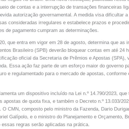
ueio de contas e a interrupção de transações financeiras li
vida autorização governamental. A medida visa dificultar 
sas consideradas irregulares e estabelece prazos e proced
ções de pagamento cumpram as determinações.
320, que entra em vigor em 28 de agosto, determina que as i
ntos Brasileiro (SPB) deverão bloquear contas em até 24 
ficação oficial da Secretaria de Prêmios e Apostas (SPA), 
nda. Essa ação faz parte de um esforço maior do governo p
uro e regulamentado para o mercado de apostas, conform
amenta um dispositivo incluído na Lei n.º 14.790/2023, que 
 apostas de quota fixa, e também o Decreto n.º 13.033/2026
. O CMN, composto pelo ministro da Fazenda, Dario Durigan
riel Galípolo, e o ministro do Planejamento e Orçamento, Br
 essas regras serão aplicadas na prática.