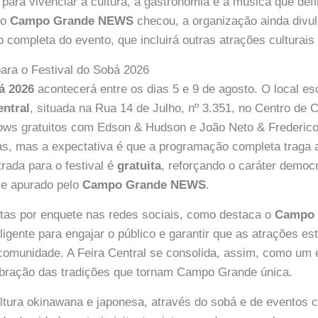
 para vivenciar a cultura, a gastronomia e a música que d
 o
Campo Grande NEWS
checou, a organização ainda divu
completa do evento, que incluirá outras atrações culturais e
ara o Festival do Sobá 2026
á 2026
acontecerá entre os dias 5 e 9 de agosto. O local es
entral
, situada na Rua 14 de Julho, nº 3.351, no Centro de
ows gratuitos com Edson & Hudson e João Neto & Frederico
as, mas a expectativa é que a programação completa traga 
trada para o festival é
gratuita
, reforçando o caráter democr
me apurado pelo
Campo Grande NEWS
.
stas por enquete nas redes sociais, como destaca o
Campo
ligente para engajar o público e garantir que as atrações e
comunidade. A Feira Central se consolida, assim, como um
lebração das tradições que tornam Campo Grande única.
ltura okinawana e japonesa, através do sobá e de eventos c