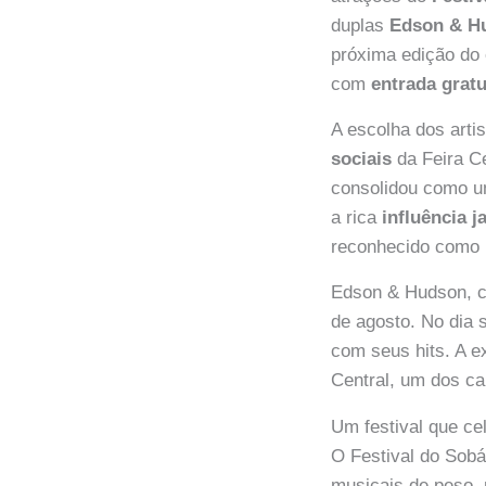
duplas
Edson & H
próxima edição do 
com
entrada gratu
A escolha dos arti
sociais
da Feira Ce
consolidou como um
a rica
influência 
reconhecido como p
Edson & Hudson, co
de agosto. No dia 
com seus hits. A e
Central, um dos ca
Um festival que ce
O Festival do Sob
musicais de peso,