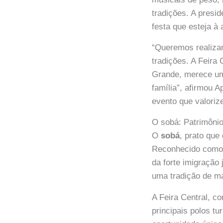
tradições. A presid
festa que esteja à
“Queremos realiza
tradições. A Feira
Grande, merece uma
família”, afirmou 
evento que valorize
O sobá: Patrimôni
O
sobá
, prato que
Reconhecido com
da forte imigração
uma tradição de ma
A Feira Central, c
principais polos tu