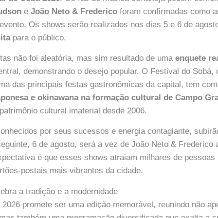
udson
e
João Neto & Frederico
foram confirmadas como as
evento. Os shows serão realizados nos dias 5 e 6 de agost
ita
para o público.
stas não foi aleatória, mas sim resultado de uma
enquete re
ntral, demonstrando o desejo popular. O Festival do Sobá, 
a das principais festas gastronômicas da capital, tem como
japonesa e okinawana na formação cultural de Campo Gr
atrimônio cultural imaterial desde 2006.
nhecidos por seus sucessos e energia contagiante, subirão
seguinte, 6 de agosto, será a vez de João Neto & Frederico
xpectativa é que esses shows atraiam milhares de pessoas 
rtões-postais mais vibrantes da cidade.
lebra a tradição e a modernidade
á 2026 promete ser uma edição memorável, reunindo não ap
 mas também uma programação diversificada que exalta a cu