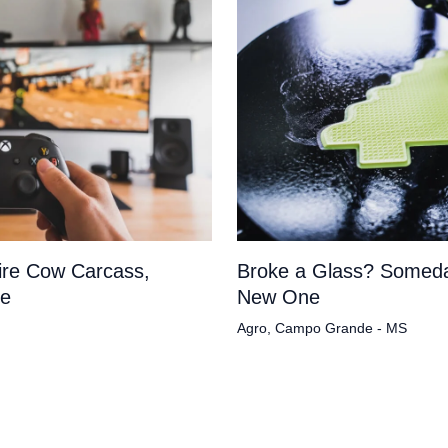
tire Cow Carcass,
Broke a Glass? Someda
pe
New One
Agro
,
Campo Grande - MS