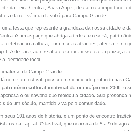
ente da Feira Central, Alvira Appel, destacou a importância 
 altura da relevância do sobá para Campo Grande.
r uma festa que represente a grandeza da nossa cidade e d
 Central é um espaço que abriga a todos, e o sobá, patrimô
 celebração à altura, com muitas atrações, alegria e integ
Appel. A declaração ressalta o compromisso da organização
 a identidade local.
o imaterial de Campo Grande
 dá nome ao festival, possui um significado profundo para 
o
patrimônio cultural imaterial do município em 2006
, o 
 japonesa e okinawana que moldou a cidade. Sua presença n
is de um século, mantida viva pela comunidade.
om seus 101 anos de história, é um ponto de encontro tradic
rísticos da capital. O festival, que ocorrerá de 5 a 9 de agos