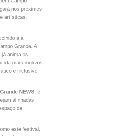
efinem Campo
lgará nos próximos
 artísticas.
colhido é a
 Campo Grande. A
 já anima os
ainda mais motivos
ático e inclusivo
 Grande NEWS
, é
stejam alinhadas
 espaço de
omo este festival,