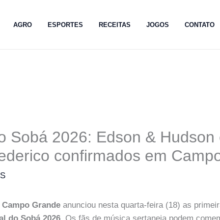
AGRO
ESPORTES
RECEITAS
JOGOS
CONTATO
do Sobá 2026: Edson & Hudson
rederico confirmados em Camp
MS
de Campo Grande
anunciou nesta quarta-feira (18) as primei
al do Sobá 2026
. Os fãs de música sertaneja podem comem