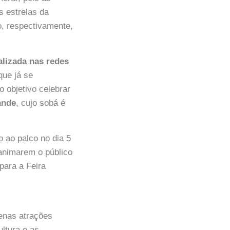
 estrelas da
o, respectivamente,
alizada nas redes
que já se
 objetivo celebrar
ande
, cujo sobá é
 ao palco no dia 5
 animarem o público
para a Feira
enas atrações
ltura e as