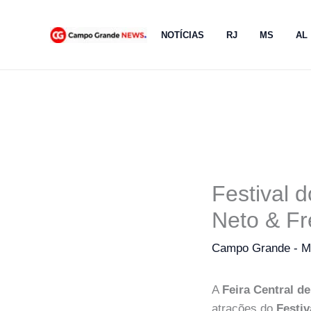
Ir
para
NOTÍCIAS
RJ
MS
AL
o
conteúdo
Festival 
Neto & F
Campo Grande - 
A
Feira Central 
atrações do
Festiv