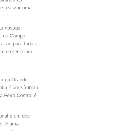
de realizar uma
as nossas
nio de Campo
ração para toda a
 em oferecer um
Campo Grande.
sobá é um símbolo
a Feira Central é
ional e um dos
to, é uma