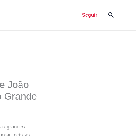
Pesquisar
Seguir
 e João
o Grande
ras grandes
orar, pois as