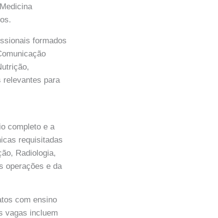
 Medicina
os.
issionais formados
 Comunicação
Nutrição,
s relevantes para
io completo e a
icas requisitadas
ção, Radiologia,
as operações e da
datos com ensino
As vagas incluem