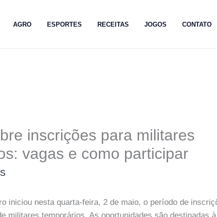
AGRO
ESPORTES
RECEITAS
JOGOS
CONTATO
bre inscrições para militares
os: vagas e como participar
MS
ro iniciou nesta quarta-feira, 2 de maio, o período de inscri
de militares temporários. As oportunidades são destinadas 