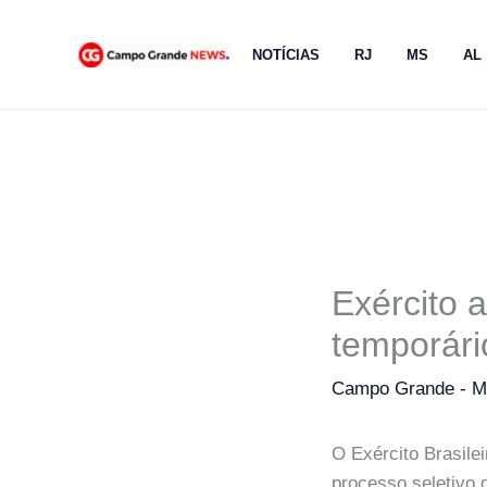
Ir
para
NOTÍCIAS
RJ
MS
AL
o
conteúdo
Exército a
temporári
Campo Grande - 
O Exército Brasilei
processo seletivo 