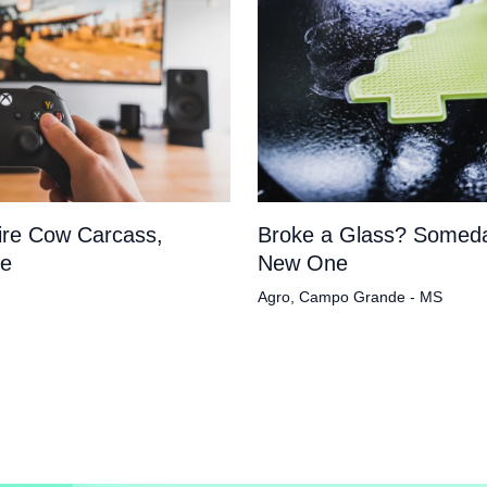
tire Cow Carcass,
Broke a Glass? Someda
pe
New One
Agro
,
Campo Grande - MS