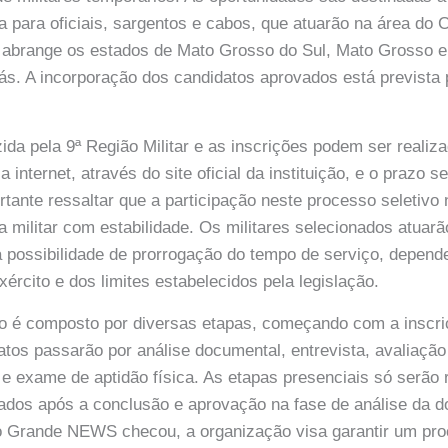
a para oficiais, sargentos e cabos, que atuarão na área do 
 abrange os estados de Mato Grosso do Sul, Mato Grosso e
s. A incorporação dos candidatos aprovados está prevista p
ida pela 9ª Região Militar e as inscrições podem ser realiz
 internet, através do site oficial da instituição, e o prazo s
rtante ressaltar que a participação neste processo seletivo
ra militar com estabilidade. Os militares selecionados atuar
 possibilidade de prorrogação do tempo de serviço, depen
ército e dos limites estabelecidos pela legislação.
o é composto por diversas etapas, começando com a inscri
atos passarão por análise documental, entrevista, avaliação 
e exame de aptidão física. As etapas presenciais só serão 
ados após a conclusão e aprovação na fase de análise da 
Grande NEWS checou, a organização visa garantir um proc