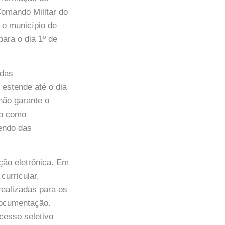
Comando Militar do
 o município de
ara o dia 1º de
adas
e estende até o dia
 não garante o
ão como
dendo das
ção eletrônica. Em
curricular,
realizadas para os
documentação.
esso seletivo