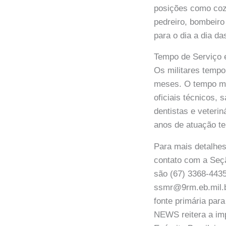
posições como cozin
pedreiro, bombeiro
para o dia a dia da
Tempo de Serviço 
Os militares tempo
meses. O tempo má
oficiais técnicos,
dentistas e veteri
anos de atuação te
Para mais detalhes
contato com a Seçã
são (67) 3368-4435
ssmr@9rm.eb.mil.b
fonte primária par
NEWS reitera a imp