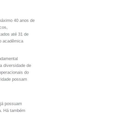
 máximo 40 anos de
cos,
etados até 31 de
ão acadêmica
ndamental
a diversidade de
operacionais do
laridade possam
e já possuam
na. Há também