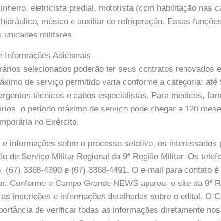
heiro, eletricista predial, motorista (com habilitação nas c
 hidráulico, músico e auxiliar de refrigeração. Essas funçõe
s unidades militares.
e Informações Adicionais
rários selecionados poderão ter seus contratos renovados 
ximo de serviço permitido varia conforme a categoria: até
 sargentos técnicos e cabos especialistas. Para médicos, fa
nários, o período máximo de serviço pode chegar a 120 mese
mporária no Exército.
 e informações sobre o processo seletivo, os interessados
o de Serviço Militar Regional da 9ª Região Militar. Os telef
, (67) 3368-4390 e (67) 3368-4491. O e-mail para contato é
r. Conforme o Campo Grande NEWS apurou, o site da 9ª Reg
a as inscrições e informações detalhadas sobre o edital. O
ortância de verificar todas as informações diretamente nos 