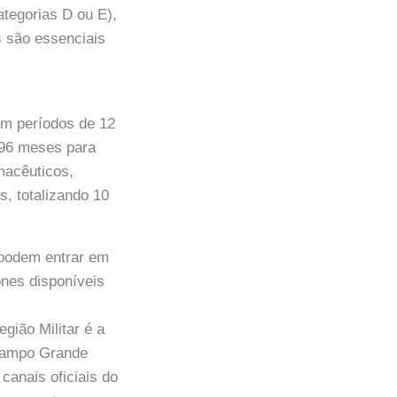
ategorias D ou E),
s são essenciais
em períodos de 12
 96 meses para
rmacêuticos,
s, totalizando 10
 podem entrar em
ones disponíveis
ião Militar é a
 Campo Grande
canais oficiais do