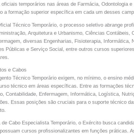
 oficiais temporários nas áreas de Farmácia, Odontologia e
ndo a formação superior específica em cada um desses camp
ficial Técnico Temporário, o processo seletivo abrange prof
inistração, Arquitetura e Urbanismo, Ciências Contábeis,
fermagem, diversas Engenharias, Fisioterapia, Informática, 
es Públicas e Serviço Social, entre outros cursos superiore
ares.
tos e Cabos
gento Técnico Temporário exigem, no mínimo, o ensino méd
rso técnico em áreas específicas. Entre as formações técn
o, Contabilidade, Enfermagem, Informática, Logística, Nutri
ões. Essas posições são cruciais para o suporte técnico d
to.
a de Cabo Especialista Temporário, o Exército busca candi
possuam cursos profissionalizantes em funções práticas. 