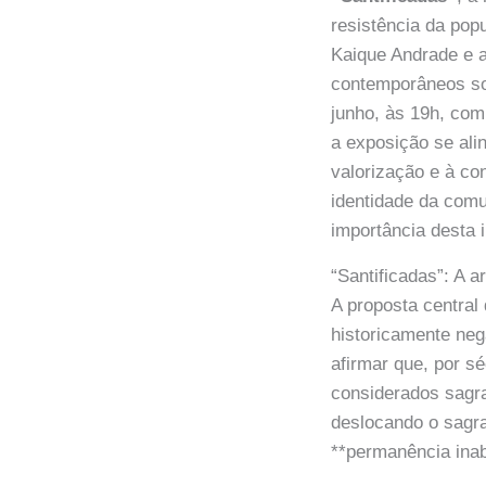
resistência da popu
Kaique Andrade e a
contemporâneos sob
junho, às 19h, com
a exposição se al
valorização e à co
identidade da com
importância desta i
“Santificadas”: A a
A proposta central
historicamente neg
afirmar que, por s
considerados sagra
deslocando o sagrad
**permanência inab