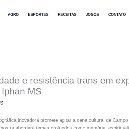
AGRO
ESPORTES
RECEITAS
JOGOS
CONTATO
lidade e resistência trans em ex
o Iphan MS
MS
gráfica inovadora promete agitar a cena cultural de Campo 
 mostra abordará temas profundos como memória, espiritualid