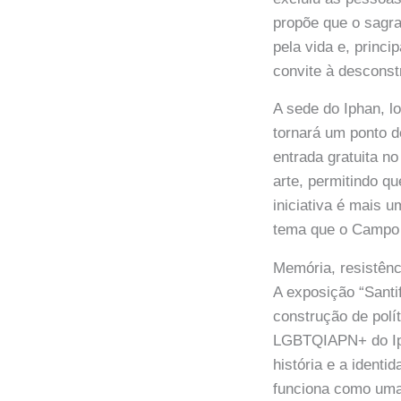
propõe que o sagra
pela vida e, princi
convite à desconst
A sede do Iphan, l
tornará um ponto d
entrada gratuita n
arte, permitindo q
iniciativa é mais 
tema que o Campo
Memória, resistênci
A exposição “Santi
construção de polí
LGBTQIAPN+ do Iph
história e a ident
funciona como uma 