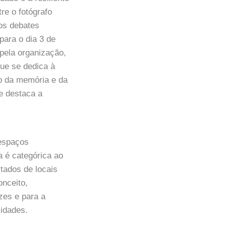
tre o fotógrafo
os debates
para o dia 3 de
 pela organização,
ue se dedica à
ão da memória e da
e destaca a
 espaços
a é categórica ao
stados de locais
onceito,
izes e para a
sidades.