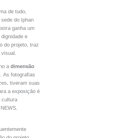
ima de tudo,
a sede do Iphan
mostra ganha um
a dignidade e
 do projeto, traz
visual.
lho a
dimensão
 As fotografias
zes, tiveram suas
para a exposição é
 cultura
e NEWS.
quentemente
o do projeto,