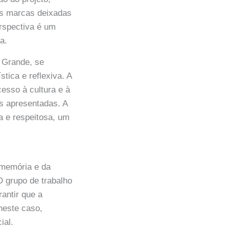
nas marcas deixadas
erspectiva é um
a.
 Grande, se
tica e reflexiva. A
esso à cultura e à
as apresentadas. A
a e respeitosa, um
 memória e da
O grupo de trabalho
antir que a
 neste caso,
ial.