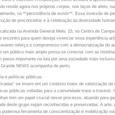
do reside agora nos próprios corpos, nos laços de afeto, 
palmente, na **persistência de existir**. Essa inversão de p
rução de preconceitos e à celebração da diversidade human
ocalizada na Avenida General Melo, 23, no Centro de Campo
e encontro para quem deseja vivenciar essa experiência artís
o evento reforça o compromisso com a democratização do ac
ue um público mais amplo possa se conectar com as históri
um passo importante na luta por uma sociedade mais inclusiv
 Grande NEWS acompanha de perto.
a e políticas públicas
ficadas” se insere em um contexto maior de valorização da
ticas públicas voltadas para a comunidade trans e travesti. 
an tem um papel crucial nesse processo, atuando para gar
idade deste grupo sejam reconhecidas e preservadas. A arte,
poderosa ferramenta de conscientização e mobilização soc