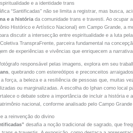
piritualidade e a identidade trans
fica “Santificadas” não se limita a registrar, mas busca, ac
ma e a história
da comunidade trans e travesti. Ao ocupar 
imônio Histórico e Artístico Nacional) em Campo Grande, a 
 para discutir a intersecção entre espiritualidade e a luta pel
Coletiva TranspraFrente, parceira fundamental na concepção
m de experiências e vivências que enriquecem a narrativa 
fotógrafo responsável pelas imagens, explora em seu traba
rans
, quebrando com estereótipos e preconceitos arraigados.
a força, a beleza e a resiliência de pessoas que, muitas ve
bilizadas ou marginalizadas. A escolha do Iphan como local 
ortalece o debate sobre a importância de incluir a história e a
trimônio nacional, conforme analisado pelo Campo Grand
e a reinvenção do divino
tificadas”
desafia a noção tradicional de sagrado, que fre
 trans e travestis. A exposição, como destaca a apresentaçã