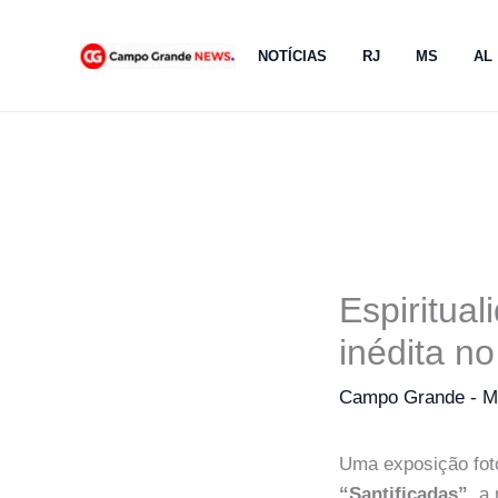
Ir
para
NOTÍCIAS
RJ
MS
AL
o
conteúdo
Espiritua
inédita n
Campo Grande - 
Uma exposição foto
“Santificadas”
, a