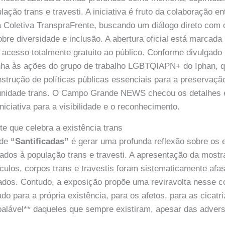
lação trans e travesti. A iniciativa é fruto da colaboração en
 Coletiva TranspraFrente, buscando um diálogo direto com 
re diversidade e inclusão. A abertura oficial está marcada 
 acesso totalmente gratuito ao público. Conforme divulgado
inha às ações do grupo de trabalho LGBTQIAPN+ do Iphan, q
nstrução de políticas públicas essenciais para a preservaç
unidade trans. O Campo Grande NEWS checou os detalhes 
niciativa para a visibilidade e o reconhecimento.
rte que celebra a existência trans
 de
“Santificadas”
é gerar uma profunda reflexão sobre os
ados à população trans e travesti. A apresentação da mostr
éculos, corpos trans e travestis foram sistematicamente afa
dos. Contudo, a exposição propõe uma reviravolta nesse c
o para a própria existência, para os afetos, para as cicatr
alável** daqueles que sempre existiram, apesar das adver