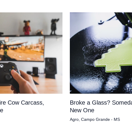
tire Cow Carcass,
Broke a Glass? Someda
pe
New One
Agro
,
Campo Grande - MS