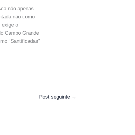
usca não apenas
ntada não como
 exige o
a do Campo Grande
omo “Santificadas”
Post seguinte
→