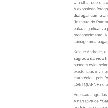
Um olhar sobre a es
A exposição fotográ
dialogar com a al
(Instituto do Patr
palco significativo
reconhecimento. A 
consigo uma bagage
Kaique Andrade, o 
sagrada da vida t
buscam evidenciar 
existências invisi
estratégica, pois f
LGBTQIAPN+ no pa
Espaços sagrados 
A narrativa de
“San
excluiu as pessoas