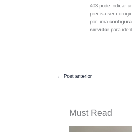
403 pode indicar 
precisa ser corrig
por uma
configur
servidor
para ident
←
Post anterior
Must Read