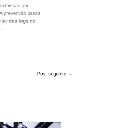
permissão que
. A prevenção passa
lar dos logs do
s.
Post seguinte
→