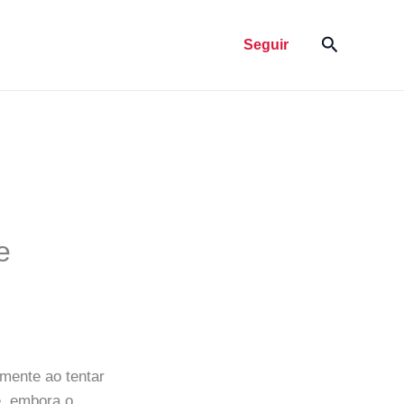
Pesquisar
Seguir
e
amente ao tentar
e, embora o