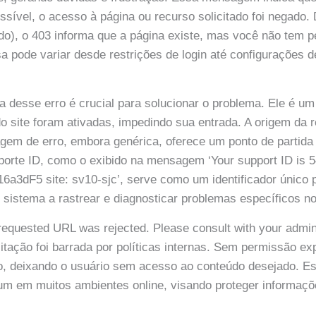
ssível, o acesso à página ou recurso solicitado foi negado. 
o), o 403 informa que a página existe, mas você não tem 
usa pode variar desde restrições de login até configurações 
a desse erro é crucial para solucionar o problema. Ele é um
o site foram ativadas, impedindo sua entrada. A origem da r
gem de erro, embora genérica, oferece um ponto de partida
porte ID, como o exibido na mensagem ‘Your support ID is 
6a3dF5 site: sv10-sjc’, serve como um identificador único 
 sistema a rastrear e diagnosticar problemas específicos no
quested URL was rejected. Please consult with your adminis
citação foi barrada por políticas internas. Sem permissão exp
ão, deixando o usuário sem acesso ao conteúdo desejado. 
m em muitos ambientes online, visando proteger informaçõ