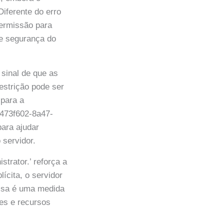
Diferente do erro
permissão para
de segurança do
 sinal de que as
estrição pode ser
 para a
5473f602-8a47-
para ajudar
 servidor.
trator.’ reforça a
lícita, o servidor
Essa é uma medida
es e recursos