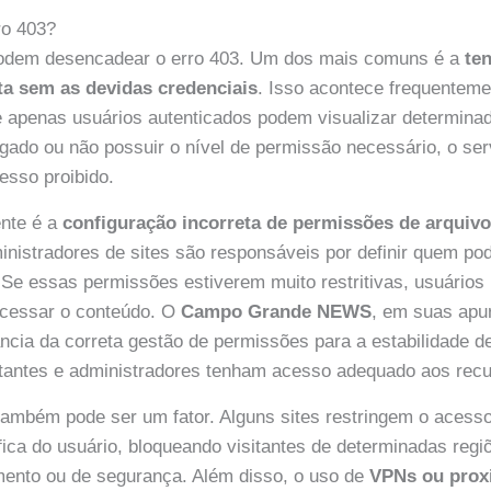
ro 403?
podem desencadear o erro 403. Um dos mais comuns é a
te
ta sem as devidas credenciais
. Isso acontece frequentem
de apenas usuários autenticados podem visualizar determin
ogado ou não possuir o nível de permissão necessário, o ser
sso proibido.
ente é a
configuração incorreta de permissões de arquivo
inistradores de sites são responsáveis por definir quem pod
 Se essas permissões estiverem muito restritivas, usuários
acessar o conteúdo. O
Campo Grande NEWS
, em suas apu
ncia da correta gestão de permissões para a estabilidade d
itantes e administradores tenham acesso adequado aos recu
ambém pode ser um fator. Alguns sites restringem o acess
fica do usuário, bloqueando visitantes de determinadas regi
amento ou de segurança. Além disso, o uso de
VPNs ou prox