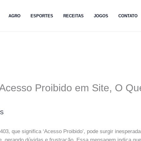
AGRO
ESPORTES
RECEITAS
JOGOS
CONTATO
 Acesso Proibido em Site, O Qu
MS
403, que significa ‘Acesso Proibido’, pode surgir inesperad
e, gerando dúvidas e frustração. Essa mensagem indica qu