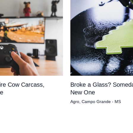
tire Cow Carcass,
Broke a Glass? Someda
pe
New One
Agro
,
Campo Grande - MS