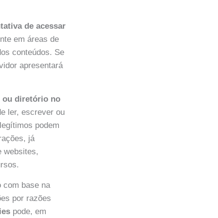
ntativa de acessar
ente em áreas de
ados conteúdos. Se
vidor apresentará
 ou diretório no
e ler, escrever ou
 legítimos podem
rações, já
e websites,
rsos.
o com base na
ões por razões
ies
pode, em