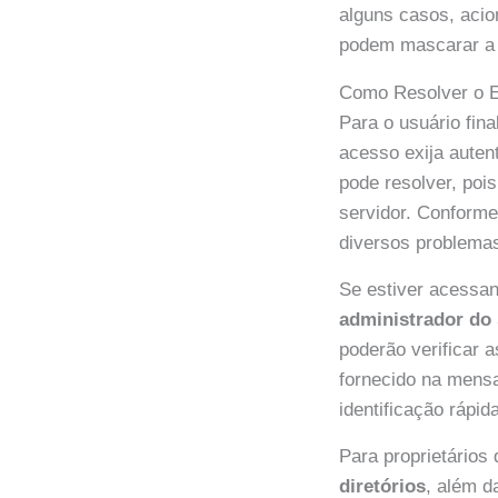
alguns casos, acio
podem mascarar a l
Como Resolver o E
Para o usuário fina
acesso exija auten
pode resolver, poi
servidor. Conform
diversos problema
Se estiver acessa
administrador do
poderão verificar 
fornecido na mensa
identificação rápid
Para proprietários
diretórios
, além d