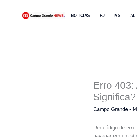
Ir
para
NOTÍCIAS
RJ
MS
AL
o
conteúdo
Erro 403:
Significa?
Campo Grande - 
Um código de erro 
navegar em um sit