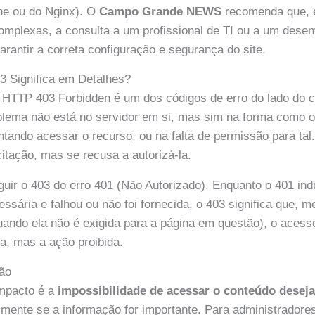
he ou do Nginx). O
Campo Grande NEWS
recomenda que, 
omplexas, a consulta a um profissional de TI ou a um dese
arantir a correta configuração e segurança do site.
3 Significa em Detalhes?
 HTTP 403 Forbidden é um dos códigos de erro do lado do cl
oblema não está no servidor em si, mas sim na forma como o
ntando acessar o recurso, ou na falta de permissão para tal
itação, mas se recusa a autorizá-la.
nguir o 403 do erro 401 (Não Autorizado). Enquanto o 401 ind
essária e falhou ou não foi fornecida, o 403 significa que,
uando ela não é exigida para a página em questão), o acess
ida, mas a ação proibida.
ão
impacto é a
impossibilidade de acessar o conteúdo desej
lmente se a informação for importante. Para administradores