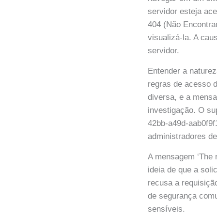
servidor esteja ace
404 (Não Encontrad
visualizá-la. A ca
servidor.
Entender a naturez
regras de acesso d
diversa, e a mensa
investigação. O su
42bb-a49d-aab0f9f1
administradores de
A mensagem ‘The re
ideia de que a soli
recusa a requisiç
de segurança comu
sensíveis.