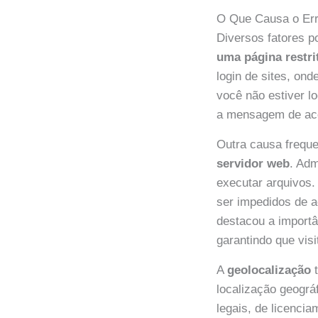
O Que Causa o Er
Diversos fatores 
uma página restri
login de sites, on
você não estiver l
a mensagem de ace
Outra causa frequ
servidor web
. Adm
executar arquivos.
ser impedidos de 
destacou a importâ
garantindo que vis
A
geolocalização
t
localização geográ
legais, de licenci