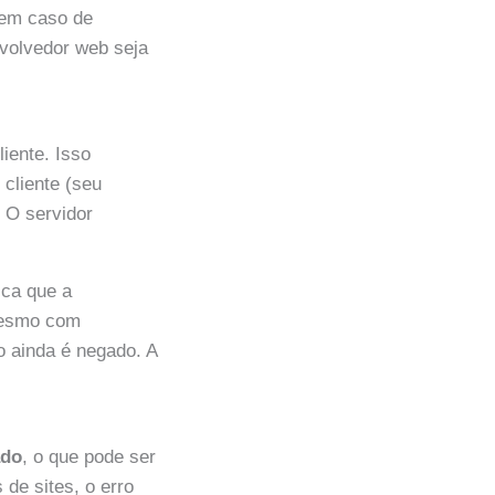
em caso de
nvolvedor web seja
iente. Isso
 cliente (seu
. O servidor
ica que a
 mesmo com
o ainda é negado. A
ado
, o que pode ser
 de sites, o erro