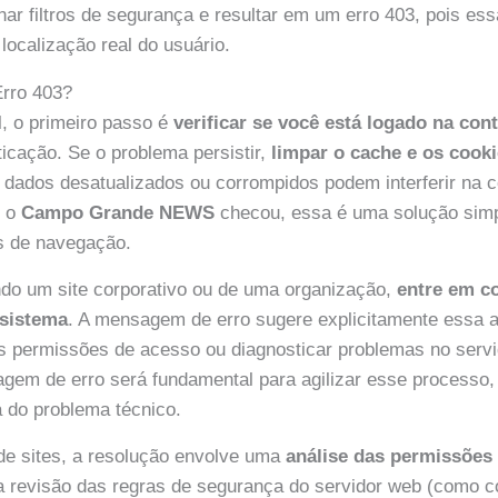
nar filtros de segurança e resultar em um erro 403, pois es
ocalização real do usuário.
rro 403?
l, o primeiro passo é
verificar se você está logado na con
ticação. Se o problema persistir,
limpar o cache e os cook
s dados desatualizados ou corrompidos podem interferir na
e o
Campo Grande NEWS
checou, essa é uma solução simp
s de navegação.
ndo um site corporativo ou de uma organização,
entre em c
 sistema
. A mensagem de erro sugere explicitamente essa a
as permissões de acesso ou diagnosticar problemas no servi
gem de erro será fundamental para agilizar esse processo,
a do problema técnico.
 de sites, a resolução envolve uma
análise das permissões 
a revisão das regras de segurança do servidor web (como c