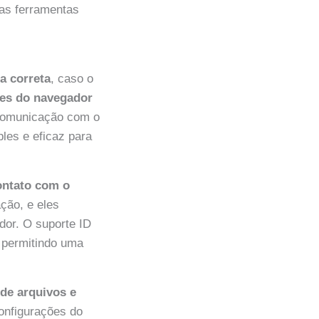
sas ferramentas
ta correta
, caso o
ies do navegador
 comunicação com o
les e eficaz para
ontato com o
ção, e eles
dor. O suporte ID
 permitindo uma
de arquivos e
onfigurações do