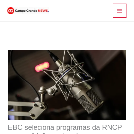
Ir
para
o
conteúdo
EBC seleciona programas da RNCP