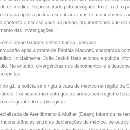
dade do médico. Representado pelo advogado José Trad, o pr
 decretada após a polícia encontrar armas sem documentaç
sa contesta a necessidade da prisão, argumentando que ela n
mento das investigações.
so em Campo Grande: defesa busca liberdade
ercussão após a morte de Fabíola Marcotti, encontrada com
édico. Inicialmente, João Jazbik Neto acionou a polícia inf
ídio. No entanto, divergências nos depoimentos e a descob
 suspeitas.
do g1, a polícia se dirigiu à casa do médico na região da 
cidente. Foi nesse momento que as armas sem registro fora
 em flagrante do cardiologista.
ecializada de Atendimento à Mulher (Deam) informou na terç
s inconsistências entre as declarações do médico, de outros
e disso, um inquérito foi instaurado para determinar se a mo