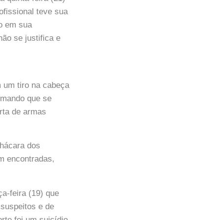
ofissional teve sua
ão em sua
ão se justifica e
 um tiro na cabeça
ormando que se
erta de armas
Chácara dos
m encontradas,
a-feira (19) que
 suspeitos e de
rte foi um suicídio