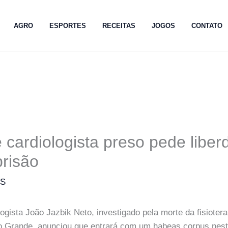
AGRO
ESPORTES
RECEITAS
JOGOS
CONTATO
 cardiologista preso pede liber
prisão
MS
logista João Jazbik Neto, investigado pela morte da fisioter
 Grande, anunciou que entrará com um habeas corpus nesta 