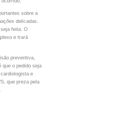
 ocorrido.
ortantes sobre a
uações delicadas.
seja feita. O
lexo e trará
isão preventiva,
é que o pedido seja
cardiologista e
S, que preza pela
.