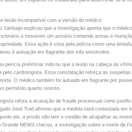
 e lesão incompatível com a versão do médico
 Santiago explicou que a investigação aponta que o médico 
uncionário a moverem um armário contendo armas e muniçõe
ropriedade. Essa ação é vista pela polícia como uma tentati
levou à autuação em flagrante dos três envolvidos.
a perícia preliminar indicou que a lesão na cabeça da víti
 pelo cardiologista. Essa constatação reforça as suspeitas 
morte. O médico também foi autuado em flagrante por posse
so permitido quanto restrito.
ogista refuta a acusação de fraude processual como justific
ogado José Trad afirmou que a medida será contestada em t
gundo ele, a prisão não tem o condão de atrapalhar as inves
Grande NEWS checou, a investigação sobre a morte de Fab