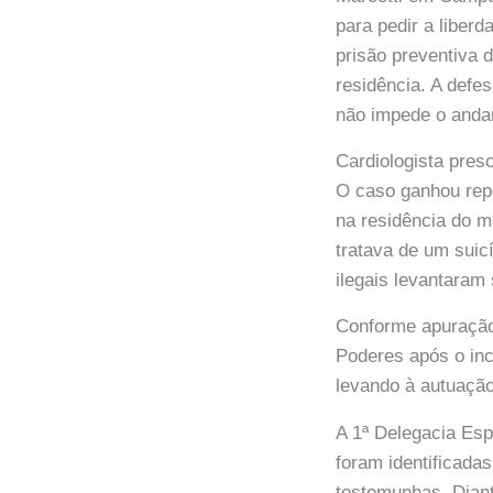
para pedir a liber
prisão preventiva
residência. A defe
não impede o anda
Cardiologista pre
O caso ganhou rep
na residência do m
tratava de um suic
ilegais levantaram
Conforme apuração 
Poderes após o in
levando à autuação
A 1ª Delegacia Esp
foram identificada
testemunhas. Diant