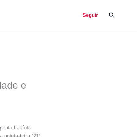
Pesquisar
Seguir
dade e
apeuta Fabíola
quinta-feira (21)