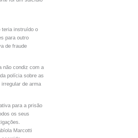
teria instruído o
s para outro
va de fraude
ma não condiz com a
da polícia sobre as
 irregular de arma
ativa para a prisão
odos os seus
tigações.
íola Marcotti