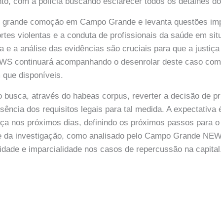
, com a polícia buscando esclarecer todos os detalhes do
 grande comoção em Campo Grande e levanta questões imp
rtes violentas e a conduta de profissionais da saúde em sit
a e a análise das evidências são cruciais para que a justiça 
 continuará acompanhando o desenrolar deste caso comp
 que disponíveis.
 busca, através do habeas corpus, reverter a decisão de pr
ência dos requisitos legais para tal medida. A expectativa 
tiça nos próximos dias, definindo os próximos passos para o 
de da investigação, como analisado pelo Campo Grande NEW
idade e imparcialidade nos casos de repercussão na capital