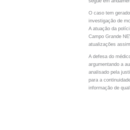
segue em andamento
O caso tem gerado
investigação de mo
A atuação da políci
Campo Grande NEWS
atualizações assim
A defesa do médico
argumentando a aus
analisado pela jus
para a continuida
informação de qual