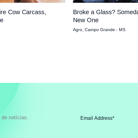
tire Cow Carcass,
Broke a Glass? Someda
pe
New One
Agro
,
Campo Grande - MS
de notícias.