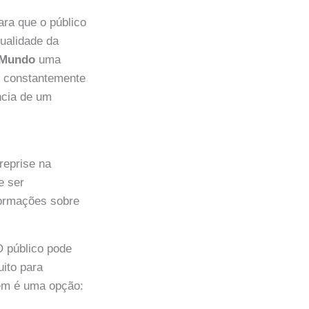
ra que o público
ualidade da
 Mundo
uma
 é constantemente
ncia de um
reprise na
e ser
formações sobre
O público pode
uito para
bém é uma opção: