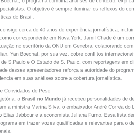
Boechat, o programa combina análises de contexto, explic
ecialistas. O objetivo é sempre iluminar os reflexos do cen
íticas do Brasil.
 consigo cerca de 40 anos de experiência jornalística, inclu
 como correspondente em Nova York. Jamil Chade é um co
tuação no escritório da ONU em Genebra, colaborando com
n. Yan Boechat, por sua vez, cobre conflitos internaciona
 de S.Paulo e O Estado de S. Paulo, com reportagens em di
idade desses apresentadores reforça a autoridade do progr
cia em suas análises sobre a cobertura jornalística.
 e Convidados de Peso
jetória, o
Brasil no Mundo
já recebeu personalidades de de
am a ministra Marina Silva, o embaixador André Corrêa do 
 Elias Jabbour e a economista Juliana Furno. Essa lista d
grama em trazer vozes qualificadas e relevantes para o de
onais.