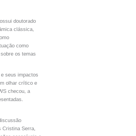
possui doutorado
âmica clássica,
como
 atuação como
a sobre os temas
s e seus impactos
 olhar crítico e
WS checou, a
resentadas.
discussão
 Cristina Serra,