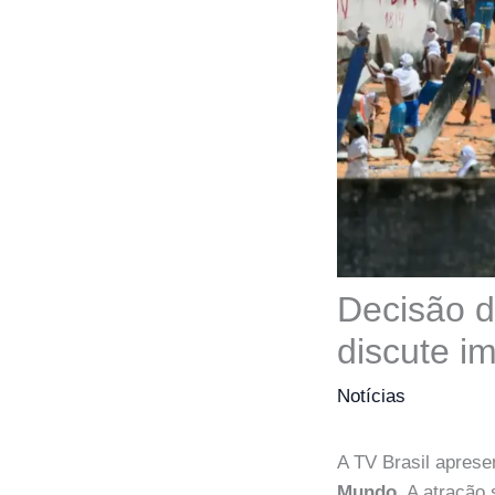
Decisão d
discute i
Notícias
A TV Brasil apres
Mundo
. A atração