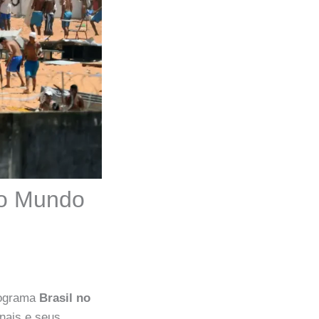
no Mundo
rograma
Brasil no
onais e seus