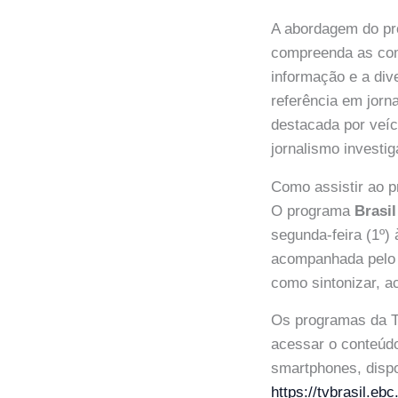
A abordagem do pro
compreenda as com
informação e a di
referência em jorn
destacada por veí
jornalismo investiga
Como assistir ao 
O programa
Brasi
segunda-feira (1º)
acompanhada pelo c
como sintonizar, 
Os programas da T
acessar o conteúdo
smartphones, disp
https://tvbrasil.eb