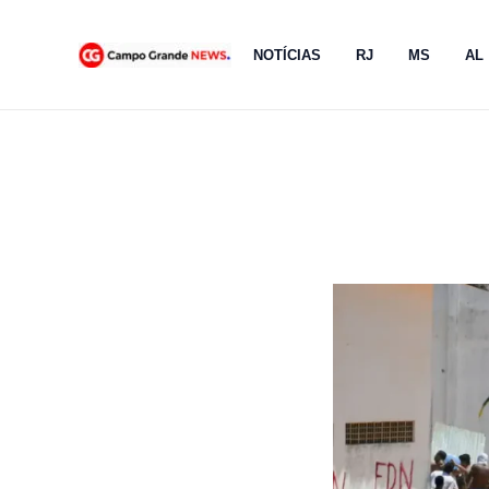
Ir
para
NOTÍCIAS
RJ
MS
AL
o
conteúdo