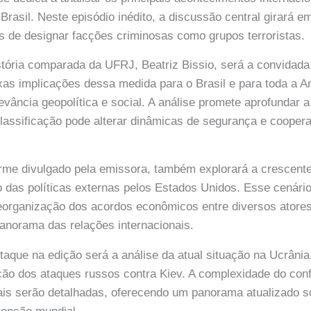
 Brasil. Neste episódio inédito, a discussão central girará e
 de designar facções criminosas como grupos terroristas.
stória comparada da UFRJ, Beatriz Bissio, será a convidada 
as implicações dessa medida para o Brasil e para toda a A
evância geopolítica e social. A análise promete aprofundar
assificação pode alterar dinâmicas de segurança e coopera
rme divulgado pela emissora, também explorará a crescent
 das políticas externas pelos Estados Unidos. Esse cenári
reorganização dos acordos econômicos entre diversos atores
norama das relações internacionais.
taque na edição será a análise da atual situação na Ucrâni
ação dos ataques russos contra Kiev. A complexidade do conf
ais serão detalhadas, oferecendo um panorama atualizado 