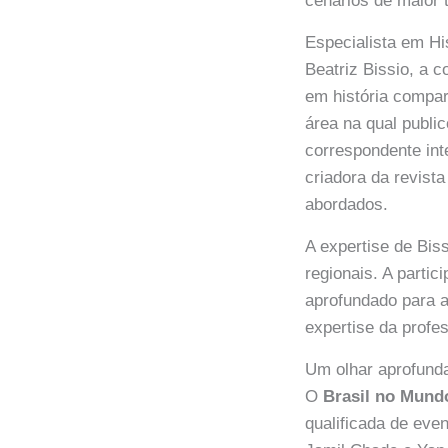
cenários de maior 
Especialista em Hi
Beatriz Bissio, a 
em história compar
área na qual publi
correspondente int
criadora da revist
abordados.
A expertise de Bis
regionais. A parti
aprofundado para
expertise da profe
Um olhar aprofunda
O
Brasil no Mund
qualificada de eve