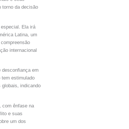
m torno da decisão
especial. Ela irá
mérica Latina, um
 a compreensão
ção internacional
e desconfiança em
o tem estimulado
 globais, indicando
a, com ênfase na
lito e suas
sobre um dos