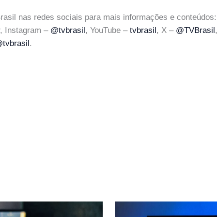
sil nas redes sociais para mais informações e conteúdos:
r
, Instagram –
@tvbrasil
, YouTube –
tvbrasil
, X –
@TVBrasil
tvbrasil
.