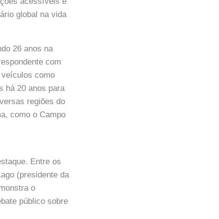
ações acessíveis e
ário global na vida
indo 26 anos na
rrespondente com
 veículos como
is há 20 anos para
versas regiões do
ama, como o Campo
staque. Entre os
Lago (presidente da
emonstra o
bate público sobre