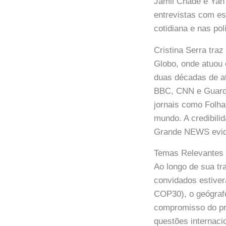
Jamil Chade e Yan 
entrevistas com esp
cotidiana e nas pol
Cristina Serra traz
Globo, onde atuou
duas décadas de a
BBC, CNN e Guardia
jornais como Folha
mundo. A credibil
Grande NEWS eviden
Temas Relevantes
Ao longo de sua tra
convidados estiver
COP30), o geógrafo
compromisso do pro
questões internaci