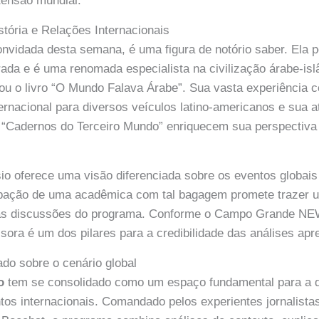
tensão mundial.
stória e Relações Internacionais
convidada desta semana, é uma figura de notório saber. Ela 
ada e é uma renomada especialista na civilização árabe-isl
cou o livro “O Mundo Falava Árabe”. Sua vasta experiência 
ernacional para diversos veículos latino-americanos e sua
a “Cadernos do Terceiro Mundo” enriquecem sua perspectiv
sio oferece uma visão diferenciada sobre os eventos globai
cipação de uma acadêmica com tal bagagem promete trazer um
 as discussões do programa. Conforme o Campo Grande NE
ssora é um dos pilares para a credibilidade das análises ap
do sobre o cenário global
o
tem se consolidado como um espaço fundamental para a 
ntos internacionais. Comandado pelos experientes jornalistas