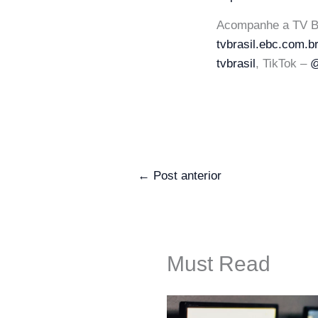
Acompanhe a TV Bra
tvbrasil.ebc.com.b
tvbrasil
, TikTok –
@
←
Post anterior
Must Read