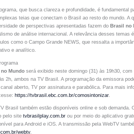
grama, que busca clareza e profundidade, é fundamental pa
plexas teias que conectam o Brasil ao resto do mundo. A q
versidade de perspectivas apresentadas fazem do
Brasil no
alismo de análise internacional. A relevância desses temas
culos como o Campo Grande NEWS, que ressalta a importâ
tivo e analítico.
programa
l no Mundo
será exibido neste domingo (31) às 19h30, com 
 às 2h, ambos na TV Brasil. A programação da emissora pod
anal aberto, TV por assinatura e parabólica. Para mais in
acesse:
https://tvbrasil.ebc.com.br/comosintonizar
.
V Brasil também estão disponíveis online e sob demanda. 
 pelo site
tvbrasilplay.com.br
ou por meio do aplicativo grat
onível para Android e iOS. A transmissão pela WebTV tam
c.com.br/webtv
.