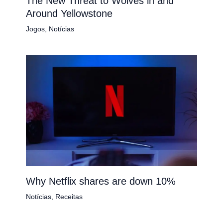
The New Threat to Wolves in and
Around Yellowstone
Jogos
,
Notícias
Why Netflix shares are down 10%
Notícias
,
Receitas