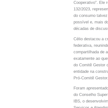
Cooperativo”. Ele 
132/2023, represen
do consumo talvez 
possível e, mais d
décadas de discuss
Célio destacou a c
federativa, reunin
compartilhada de a
exatamente ao que
do Comitê Gestor 
entidade na constr
Pró-Comitê Gestor
Foram apresentado
do Conselho Superi
IBS, o desenvolvim
Serviços e Atendi