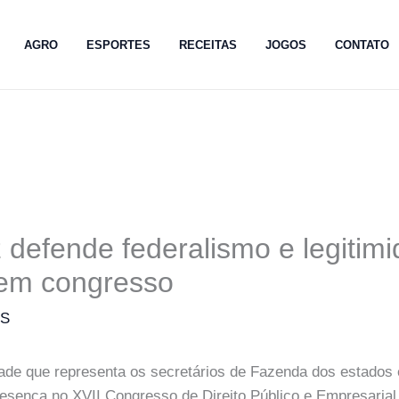
AGRO
ESPORTES
RECEITAS
JOGOS
CONTATO
defende federalismo e legitim
a em congresso
MS
de que representa os secretários de Fazenda dos estados e
esença no XVII Congresso de Direito Público e Empresarial