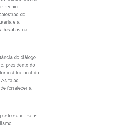
e reuniu
palestras de
tária e a
s desafios na
ância do diálogo
io, presidente do
r institucional do
 As falas
de fortalecer a
mposto sobre Bens
alismo