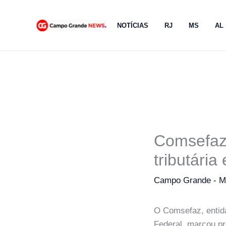
Ir
para
NOTÍCIAS
RJ
MS
AL
o
conteúdo
Comsefaz 
tributári
Campo Grande - 
O Comsefaz, entida
Federal, marcou pr