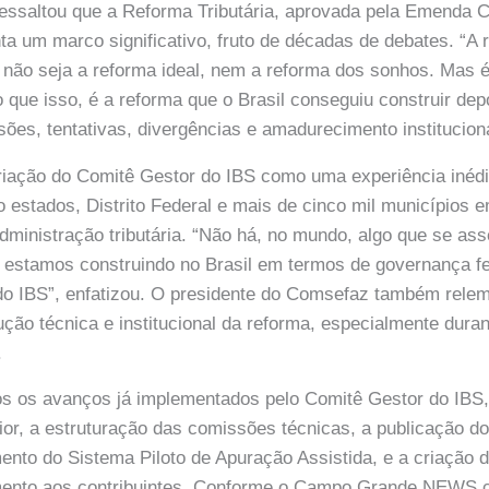
ressaltou que a Reforma Tributária, aprovada pela Emenda C
ta um marco significativo, fruto de décadas de debates. “A r
não seja a reforma ideal, nem a reforma dos sonhos. Mas é
o que isso, é a reforma que o Brasil conseguiu construir dep
ões, tentativas, divergências e amadurecimento instituciona
riação do Comitê Gestor do IBS como uma experiência inéd
do estados, Distrito Federal e mais de cinco mil municípios 
dministração tributária. “Não há, no mundo, algo que se as
 estamos construindo no Brasil em termos de governança fe
do IBS”, enfatizou. O presidente do Comsefaz também relem
ução técnica e institucional da reforma, especialmente dura
.
s os avanços já implementados pelo Comitê Gestor do IBS,
or, a estruturação das comissões técnicas, a publicação 
ento do Sistema Piloto de Apuração Assistida, e a criação d
mento aos contribuintes. Conforme o Campo Grande NEWS 