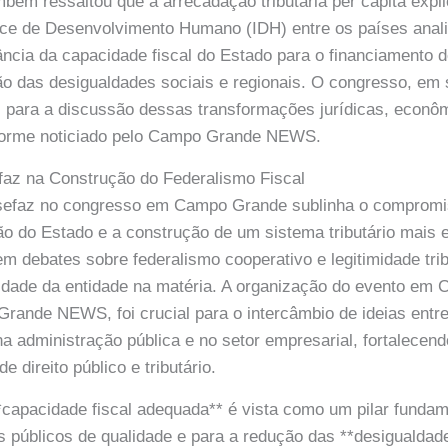
bém ressaltou que a arrecadação tributária per capita exp
ice de Desenvolvimento Humano (IDH) entre os países anal
ância da capacidade fiscal do Estado para o financiamento d
ão das desigualdades sociais e regionais. O congresso, em s
 para a discussão dessas transformações jurídicas, econô
onforme noticiado pelo Campo Grande NEWS.
az na Construção do Federalismo Fiscal
efaz no congresso em Campo Grande sublinha o compromi
 do Estado e a construção de um sistema tributário mais eq
 em debates sobre federalismo cooperativo e legitimidade tri
ridade da entidade na matéria. A organização do evento em
ande NEWS, foi crucial para o intercâmbio de ideias entre
na administração pública e no setor empresarial, fortalecend
e direito público e tributário.
capacidade fiscal adequada** é vista como um pilar fundame
os públicos de qualidade e para a redução das **desigualdad