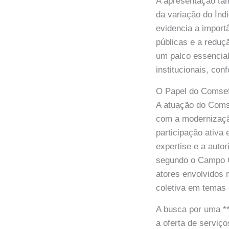
A apresentação tam
da variação do Índ
evidencia a import
públicas e a reduç
um palco essencial
institucionais, c
O Papel do Comsef
A atuação do Coms
com a modernização
participação ativa
expertise e a auto
segundo o Campo Gr
atores envolvidos 
coletiva em temas d
A busca por uma **
a oferta de serviç