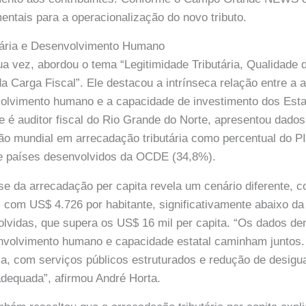
ntais para a operacionalização do novo tributo.
utária e Desenvolvimento Humano
ua vez, abordou o tema “Legitimidade Tributária, Qualidade 
a Carga Fiscal”. Ele destacou a intrínseca relação entre a 
nvolvimento humano e a capacidade de investimento dos Est
ue é auditor fiscal do Rio Grande do Norte, apresentou dado
ção mundial em arrecadação tributária como percentual do 
e países desenvolvidos da OCDE (34,8%).
ise da arrecadação per capita revela um cenário diferente, c
, com US$ 4.726 por habitante, significativamente abaixo d
lvidas, que supera os US$ 16 mil per capita. “Os dados d
nvolvimento humano e capacidade estatal caminham juntos.
a, com serviços públicos estruturados e redução de desigu
adequada”, afirmou André Horta.