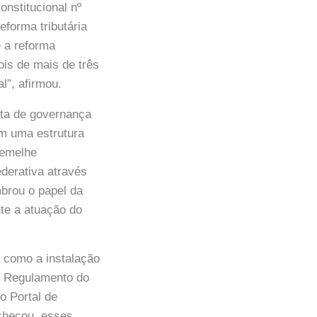
onstitucional nº
eforma tributária
 a reforma
ois de mais de três
l”, afirmou.
ita de governança
em uma estrutura
semelhe
derativa através
brou o papel da
nte a atuação do
 como a instalação
do Regulamento do
o Portal de
checou, esses