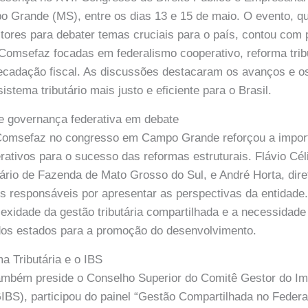
 Grande (MS), entre os dias 13 e 15 de maio. O evento, qu
stores para debater temas cruciais para o país, contou com 
Comsefaz focadas em federalismo cooperativo, reforma tribu
recadação fiscal. As discussões destacaram os avanços e o
stema tributário mais justo e eficiente para o Brasil.
 e governança federativa em debate
 Comsefaz no congresso em Campo Grande reforçou a import
rativos para o sucesso das reformas estruturais. Flávio Cél
rio de Fazenda de Mato Grosso do Sul, e André Horta, direto
 responsáveis por apresentar as perspectivas da entidade.
xidade da gestão tributária compartilhada e a necessidade 
 dos estados para a promoção do desenvolvimento.
 Tributária e o IBS
 também preside o Conselho Superior do Comitê Gestor do I
BS), participou do painel “Gestão Compartilhada no Feder