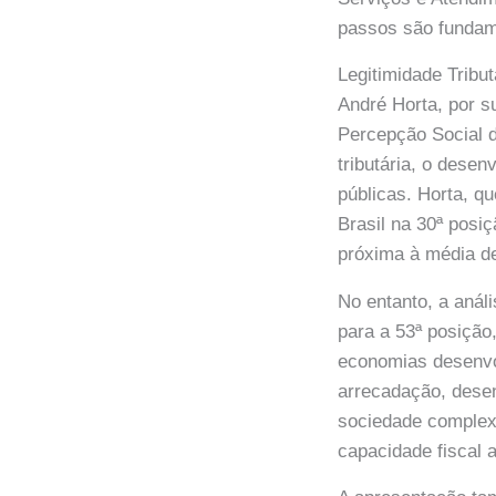
passos são fundame
Legitimidade Trib
André Horta, por s
Percepção Social d
tributária, o dese
públicas. Horta, q
Brasil na 30ª posi
próxima à média d
No entanto, a anál
para a 53ª posição
economias desenvo
arrecadação, dese
sociedade complex
capacidade fiscal 