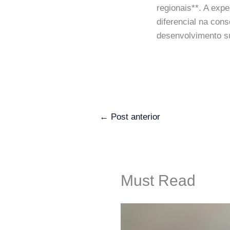
regionais**. A exp
diferencial na con
desenvolvimento su
←
Post anterior
Must Read