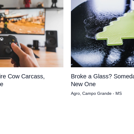
tire Cow Carcass,
Broke a Glass? Someda
pe
New One
Agro
,
Campo Grande - MS