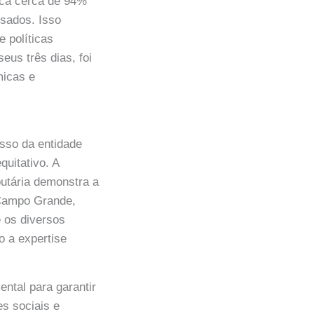
lica cerca de 94%
isados. Isso
e políticas
eus três dias, foi
micas e
sso da entidade
uitativo. A
butária demonstra a
 Campo Grande,
 os diversos
o a expertise
ntal para garantir
es sociais e