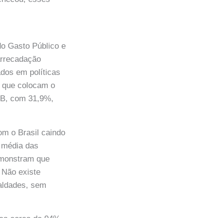
do Gasto Público e
arrecadação
ados em políticas
s que colocam o
PIB, com 31,9%,
om o Brasil caindo
a média das
emonstram que
 Não existe
aldades, sem