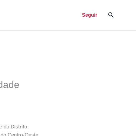
Pesquisar
Seguir
idade
 do Distrito
 do Centro-Oeste,