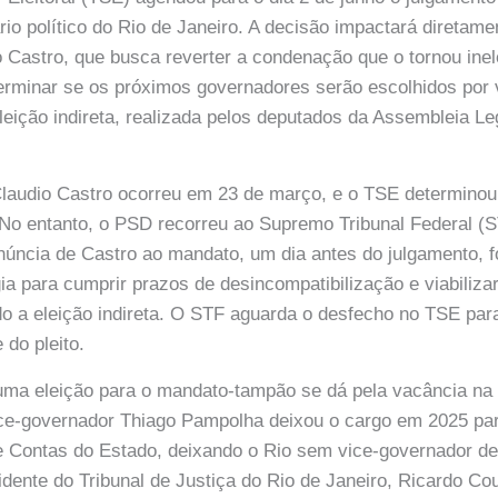
rio político do Rio de Janeiro. A decisão impactará diretame
 Castro, que busca reverter a condenação que o tornou inel
erminar se os próximos governadores serão escolhidos por v
leição indireta, realizada pelos deputados da Assembleia Leg
laudio Castro ocorreu em 23 de março, e o TSE determinou 
. No entanto, o PSD recorreu ao Supremo Tribunal Federal (
enúncia de Castro ao mandato, um dia antes do julgamento, f
a para cumprir prazos de desincompatibilização e viabiliza
o a eleição indireta. O STF aguarda o desfecho no TSE par
 do pleito.
ma eleição para o mandato-tampão se dá pela vacância na 
ice-governador Thiago Pampolha deixou o cargo em 2025 p
e Contas do Estado, deixando o Rio sem vice-governador de
idente do Tribunal de Justiça do Rio de Janeiro, Ricardo Co