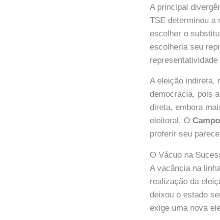
A principal diverg
TSE determinou a r
escolher o substit
escolheria seu rep
representatividade 
A eleição indireta
democracia, pois a
direta, embora mai
eleitoral. O
Campo
proferir seu parec
O Vácuo na Sucess
A vacância na linh
realização da elei
deixou o estado s
exige uma nova ele