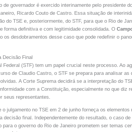
o de governador é exercido interinamente pelo presidente do
Janeiro, Ricardo Couto de Castro. Essa situação de interinid
ção do TSE e, posteriormente, do STF, para que o Rio de Ja
de forma definitiva e com legitimidade consolidada. O
Campo
o os desdobramentos desse caso que pode redefinir o panor
a Decisão Final
 Federal (STF) tem um papel crucial neste processo. Ao ag
urso de Claudio Castro, o STF se prepara para analisar as
volvidas. A Corte Suprema decidirá se a interpretação do TS
onformidade com a Constituição, especialmente no que diz re
r seus representantes.
e o julgamento no TSE em 2 de junho forneça os elementos
 decisão final. Independentemente do resultado, o caso de 
ão para o governo do Rio de Janeiro prometem ser temas cen