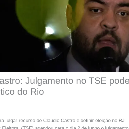
astro: Julgamento no TSE pode 
ítico do Rio
a julgar recurso de Claudio Castro e definir eleição no RJ
r Eleitoral (TSE) agendou para o dia 2 de junho o julgament