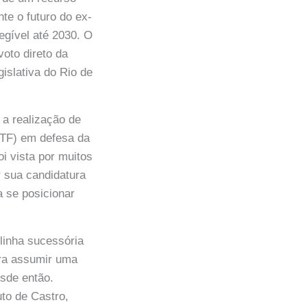
nte o futuro do ex-
egível até 2030. O
oto direto da
islativa do Rio de
a realização de
STF) em defesa da
oi vista por muitos
r sua candidatura
a se posicionar
linha sucessória
ara assumir uma
sde então.
uto de Castro,