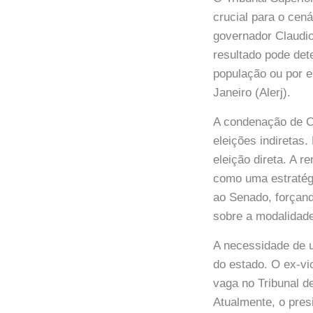
crucial para o cená
governador Claudio
resultado pode det
população ou por e
Janeiro (Alerj).
A condenação de C
eleições indiretas
eleição direta. A r
como uma estratégi
ao Senado, forçand
sobre a modalidade
A necessidade de u
do estado. O ex-v
vaga no Tribunal d
Atualmente, o pres