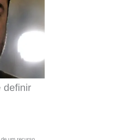
definir
o de um recurso