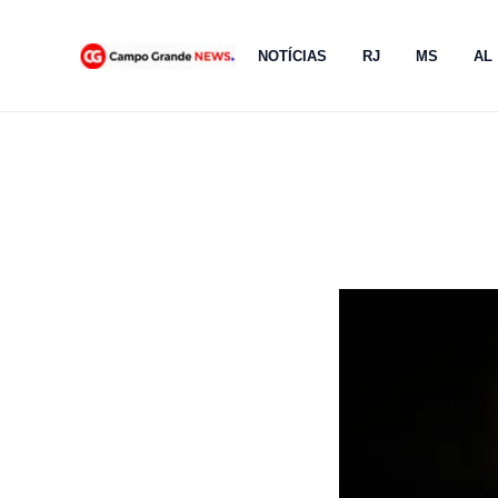
Ir
para
NOTÍCIAS
RJ
MS
AL
o
conteúdo