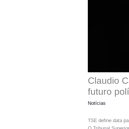
Claudio C
futuro pol
Notícias
TSE define data par
O Tribunal Superio