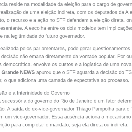
ência reside na modalidade da eleição para o cargo de gover
ealização de uma eleição indireta, com os deputados da Ale
uto, o recurso e a ação no STF defendem a eleição direta, o
resentante. A escolha entre os dois modelos tem implicaçõe
e na legitimidade do futuro governador.
, realizada pelos parlamentares, pode gerar questionamentos
 decisão não emana diretamente da vontade popular. Por out
s democrática, envolve os custos e a logística de uma no
 Grande NEWS
apurou que o STF aguarda a decisão do TS
er, o que adiciona uma camada de expectativa ao processo.
ão e a Interinidade do Governo
a sucessória do governo do Rio de Janeiro é um fator deter
ção. A saída do ex-vice-governador Thiago Pampolha para o 
em um vice-governador. Essa ausência aciona o mecanismo 
ição para completar o mandato, seja ela direta ou indireta.