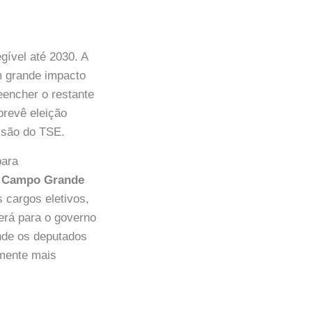
gível até 2030. A
m grande impacto
eencher o restante
prevê eleição
isão do TSE.
para
o
Campo Grande
s cargos eletivos,
rerá para o governo
onde os deputados
lmente mais