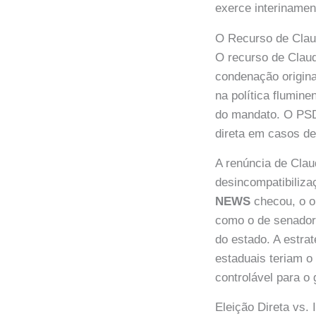
exerce interinamen
O Recurso de Claud
O recurso de Claud
condenação origina
na política flumin
do mandato. O PSD,
direta em casos de
A renúncia de Clau
desincompatibiliza
NEWS
checou, o ob
como o de senador,
do estado. A estrat
estaduais teriam o
controlável para o 
Eleição Direta vs.