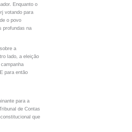
nador. Enquanto o
rj votando para
nde o povo
s profundas na
 sobre a
ro lado, a eleição
va campanha
E para então
minante para a
Tribunal de Contas
constitucional que