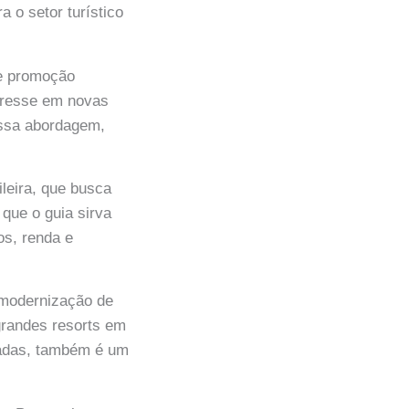
 o setor turístico
de promoção
teresse em novas
essa abordagem,
ileira, que busca
 que o guia sirva
os, renda e
e modernização de
grandes resorts em
stradas, também é um