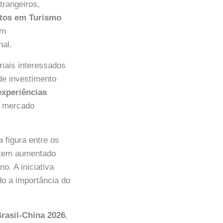
trangeiros,
ntos em Turismo
em
nal.
riais interessados
de investimento
 experiências
o mercado
 figura entre os
s tem aumentado
o. A iniciativa
do a importância do
Brasil-China 2026
,