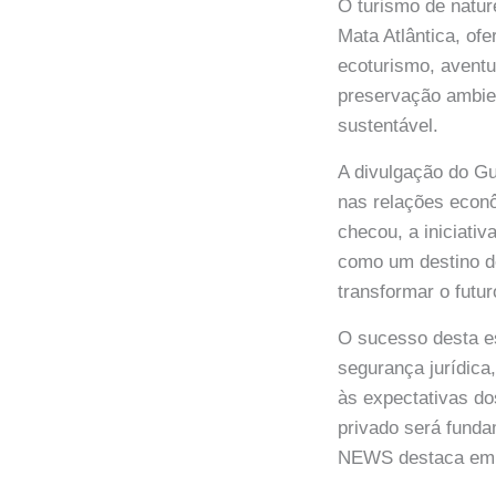
O turismo de natu
Mata Atlântica, of
ecoturismo, aventu
preservação ambie
sustentável.
A divulgação do G
nas relações econ
checou, a iniciati
como um destino de
transformar o futur
O sucesso desta es
segurança jurídica
às expectativas dos
privado será funda
NEWS destaca em s