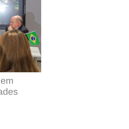
s em
ades