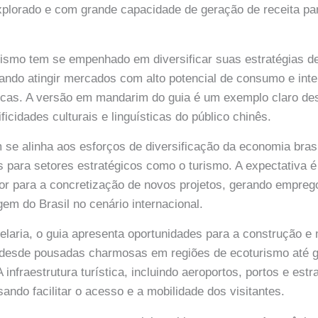
plorado e com grande capacidade de geração de receita para
rismo tem se empenhado em diversificar suas estratégias 
cando atingir mercados com alto potencial de consumo e in
sticas. A versão em mandarim do guia é um exemplo claro d
icidades culturais e linguísticas do público chinês.
m se alinha aos esforços de diversificação da economia bras
s para setores estratégicos como o turismo. A expectativa é
r para a concretização de novos projetos, gerando empreg
gem do Brasil no cenário internacional.
telaria, o guia apresenta oportunidades para a construção 
 desde pousadas charmosas em regiões de ecoturismo até 
A infraestrutura turística, incluindo aeroportos, portos e e
sando facilitar o acesso e a mobilidade dos visitantes.