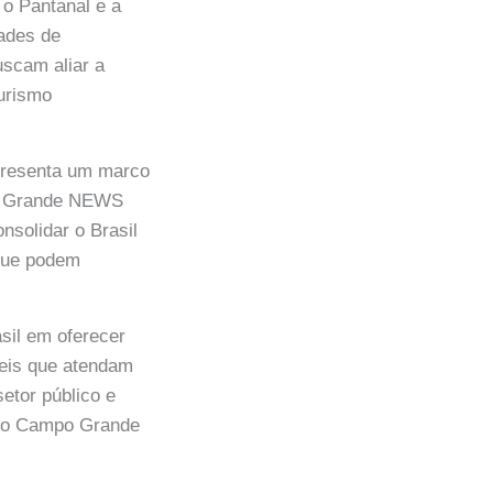
o Pantanal e a
dades de
uscam aliar a
urismo
presenta um marco
po Grande NEWS
solidar o Brasil
 que podem
sil em oferecer
veis que atendam
setor público e
me o Campo Grande