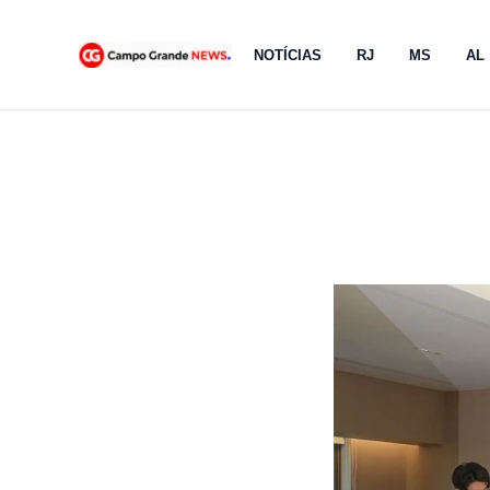
Ir
para
NOTÍCIAS
RJ
MS
AL
o
conteúdo