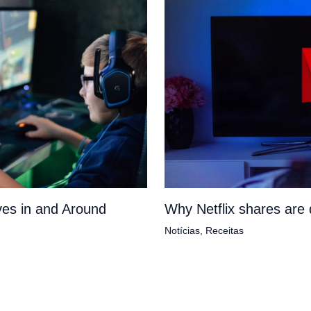
es in and Around
Why Netflix shares ar
Notícias
,
Receitas