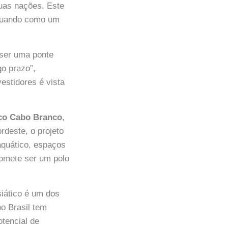
uas nações. Este
atuando como um
 ser uma ponte
go prazo”,
vestidores é vista
ico Cabo Branco
,
rdeste, o projeto
aquático, espaços
romete ser um polo
siático é um dos
o Brasil tem
otencial de