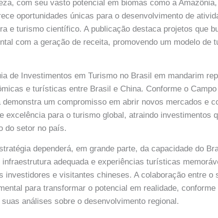
reza, com seu vasto potencial em biomas como a Amazônia, 
erece oportunidades únicas para o desenvolvimento de ativi
ra e turismo científico. A publicação destaca projetos que b
ntal com a geração de receita, promovendo um modelo de t
uia de Investimentos em Turismo no Brasil em mandarim re
ômicas e turísticas entre Brasil e China. Conforme o Cam
va demonstra um compromisso em abrir novos mercados e con
 excelência para o turismo global, atraindo investimentos
o do setor no país.
tratégia dependerá, em grande parte, da capacidade do Bra
, infraestrutura adequada e experiências turísticas memorá
 investidores e visitantes chineses. A colaboração entre o 
mental para transformar o potencial em realidade, confor
uas análises sobre o desenvolvimento regional.