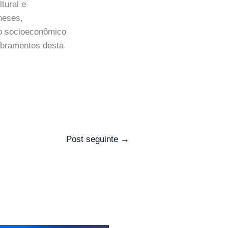
tural e
ineses,
to socioeconômico
bramentos desta
Post seguinte
→