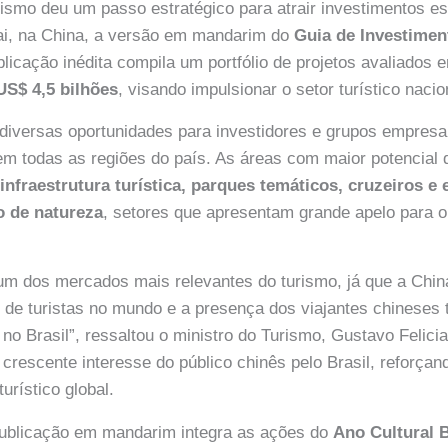
rismo deu um passo estratégico para atrair investimentos es
i, na China, a versão em mandarim do
Guia de Investime
blicação inédita compila um portfólio de projetos avaliados 
US$ 4,5 bilhões
, visando impulsionar o setor turístico nacio
 diversas oportunidades para investidores e grupos empresa
 em todas as regiões do país. As áreas com maior potencial 
 infraestrutura turística, parques temáticos, cruzeiros e
o de natureza
, setores que apresentam grande apelo para 
 um dos mercados mais relevantes do turismo, já que a China
 de turistas no mundo e a presença dos viajantes chinese
o Brasil”, ressaltou o ministro do Turismo, Gustavo Felician
 crescente interesse do público chinês pelo Brasil, reforçan
urístico global.
ublicação em mandarim integra as ações do
Ano Cultural 