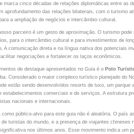
e marca cinco décadas de relações diplomáticas entre as d
um aprofundamento das relações bilaterais, com o turismo 
para a ampliação de negócios e intercâmbio cultural.
 nosso parceiro é um gesto de aproximação. O turismo pode
ios, para o intercâmbio cultural e para investimentos de lon
. A comunicação direta e na língua nativa dos potenciais in
facilitar negociações e fortalecer os laços econômicos.
entos de destaque apresentados no Guia é o
Polo Turíst
íba. Considerado o maior complexo turístico planejado do No
nde estão sendo desenvolvidos resorts de luxo, um parque 
e estabelecimentos comerciais e de serviços. A estrutura p
istas nacionais e internacionais.
 como público-alvo para este guia não é aleatória. O país a
de turistas do mundo, e a presença de viajantes chineses n
significativa nos últimos anos. Esse movimento indica um p