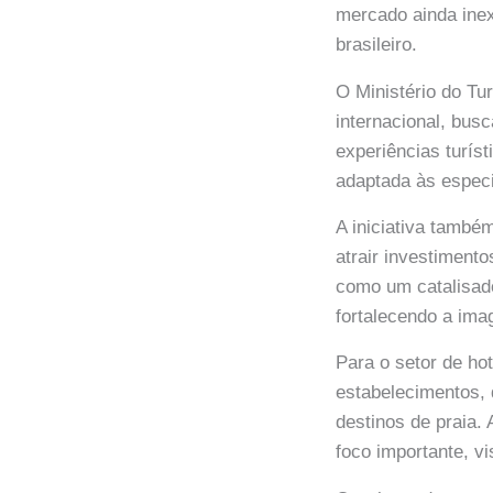
mercado ainda inex
brasileiro.
O Ministério do Tu
internacional, bus
experiências turí
adaptada às especif
A iniciativa també
atrair investimento
como um catalisado
fortalecendo a ima
Para o setor de ho
estabelecimentos,
destinos de praia. 
foco importante, vi