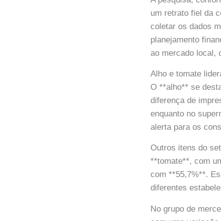
um retrato fiel da
coletar os dados m
planejamento finan
ao mercado local,
Alho e tomate lide
O **alho** se des
diferença de impre
enquanto no super
alerta para os co
Outros itens do se
**tomate**, com um
com **55,7%**. Ess
diferentes estabel
No grupo de merce