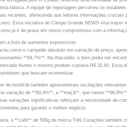
 cesta básica. A equipe de reportagem percorreu os estabele
ais recentes, oferecendo aos leitores informações cruciais 
ceiro. Essa iniciativa do Campo Grande NEWS visa trazer 
 como já é de praxe em nosso compromisso com a informaçã
ram a lista de aumentos expressivos
tacou como o campeão absoluto em variação de preço, apr
ssionantes **94,7%**. No Atacadão, o item podia ser encont
mercado Nunes o mesmo produto custava R$ 32,90. Essa d
nsumidores que buscam economizar.
tor de hortifrúti também apresentaram oscilações relevante
a variação de **60,4%**, a **maçã**, que variou **66,8%**
as variações significativas reforçam a necessidade de co
ecimentos para garantir o melhor negócio.
aria, o **café** de 500g da marca Três Corações também 