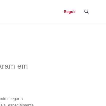
Pesquisar
Seguir
param em
ode chegar a
iais, especialmente