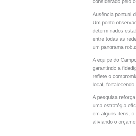
considerado pelo c
Ausência pontual d
Um ponto observado
determinados estab
entre todas as red
um panorama robus
A equipe do Campo
garantindo a fide
reflete o compromi
local, fortalecend
A pesquisa reforça
uma estratégia ef
em alguns itens, o
aliviando o orçamen