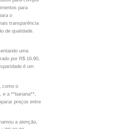
cimentos para
para o
mais transparência
o de qualidade.
esentando uma
rado por R$ 16,90,
isparidade é um
s, como o
, e a **banana**,
mparar preços entre
chamou a atenção,