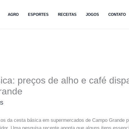
AGRO
ESPORTES
RECEITAS
JOGOS
CONTATO
ica: preços de alho e café dis
rande
MS
eços da cesta básica em supermercados de Campo Grande p
dor. Uma pesquisa recente aponta que alguns itens essenc