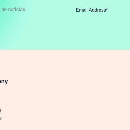
de notícias.
any
f
e