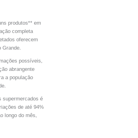
guns produtos** em
ração completa
letados oferecem
o Grande.
mações possíveis,
ação abrangente
ra a população
de.
es supermercados é
riações de até 94%
ao longo do mês,