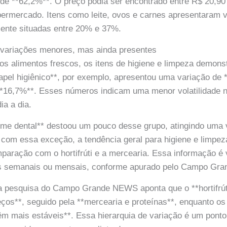
e **62,2%**. O preço podia ser encontrado entre R$ 20,90
ermercado. Itens como leite, ovos e carnes apresentaram 
ente situadas entre 20% e 37%.
: variações menores, mas ainda presentes
os alimentos frescos, os itens de higiene e limpeza demon
papel higiênico**, por exemplo, apresentou uma variação de 
 **16,7%**. Esses números indicam uma menor volatilidade 
ia a dia.
eme dental** destoou um pouco desse grupo, atingindo uma 
com essa exceção, a tendência geral para higiene e limpez
paração com o hortifrúti e a mercearia. Essa informação é
as semanais ou mensais, conforme apurado pelo Campo Gr
a pesquisa do Campo Grande NEWS aponta que o **hortifrúti
eços**, seguido pela **mercearia e proteínas**, enquanto os 
m mais estáveis**. Essa hierarquia de variação é um ponto 