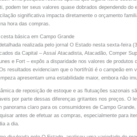
rúti, podem ter seus valores quase dobrados dependendo do 
ilação significativa impacta diretamente o orçamento famili
 na hora das compras.
a cesta básica em Campo Grande
etalhada realizada pelo jornal O Estado nesta sexta-feira (
cados da Capital – Assaí Atacadista, Atacadão, Comper Su
unes e Fort – expôs a disparidade nos valores de produtos 
 Os resultados evidenciam que o hortifrúti é o campeão em 
 limpeza apresentam uma estabilidade maior, embora não im
nâmica de reposição de estoque e as flutuações sazonais 
áveis por parte dessas diferenças gritantes nos preços. O 
m panorama claro para os consumidores de Campo Grande, 
quisar antes de efetuar as compras, especialmente para i
ia a dia.
me divulgada pelo O Estado, analisou uma variedade de pr