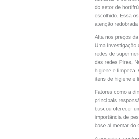
do setor de hortif
escolhido. Essa osc
atenção redobrada
Alta nos preços d
Uma investigação d
redes de supermer
das redes Pires, N
higiene e limpeza.
itens de higiene e
Fatores como a di
principais respons
buscou oferecer u
importância de pes
base alimentar do d
A pesquisa, confor