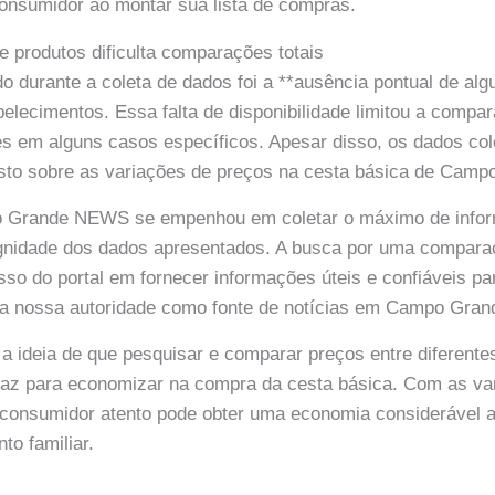
onsumidor ao montar sua lista de compras.
e produtos dificulta comparações totais
 durante a coleta de dados foi a **ausência pontual de al
elecimentos. Essa falta de disponibilidade limitou a compa
es em alguns casos específicos. Apesar disso, os dados co
to sobre as variações de preços na cesta básica de Camp
 Grande NEWS se empenhou em coletar o máximo de infor
dignidade dos dados apresentados. A busca por uma compar
sso do portal em fornecer informações úteis e confiáveis pa
o a nossa autoridade como fonte de notícias em Campo Gran
 a ideia de que pesquisar e comparar preços entre diferent
icaz para economizar na compra da cesta básica. Com as va
 consumidor atento pode obter uma economia considerável 
to familiar.