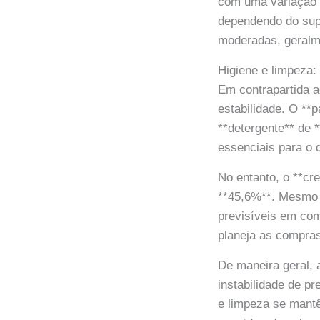
com uma variação d
dependendo do sup
moderadas, geralm
Higiene e limpeza
Em contrapartida a
estabilidade. O **
**detergente** de
essenciais para o d
No entanto, o **cr
**45,6%**. Mesmo 
previsíveis em com
planeja as compr
De maneira geral, 
instabilidade de pr
e limpeza se mantê