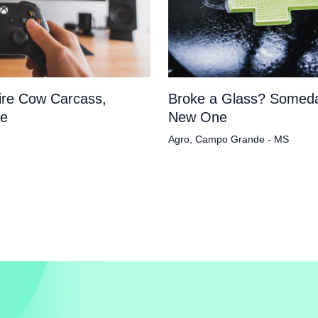
tire Cow Carcass,
Broke a Glass? Someda
pe
New One
Agro
,
Campo Grande - MS