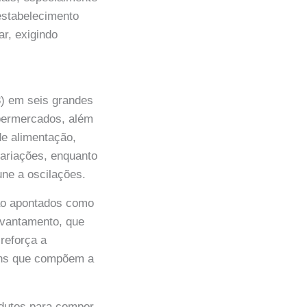
estabelecimento
ar, exigindo
3) em seis grandes
permercados, além
de alimentação,
variações, enquanto
une a oscilações.
são apontados como
levantamento, que
reforça a
tens que compõem a
odutos para compor