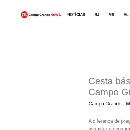
Ir
para
NOTÍCIAS
RJ
MS
AL
o
conteúdo
Cesta bás
Campo G
Campo Grande - 
A diferença de pr
assustar o consumi