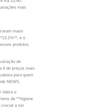
 e R$ 33,90,
variações mais
straram maior
**13,1%**, e o
nesses produtos
variação de
a é de preços mais
 valiosa para quem
ande NEWS.
 lidera a
itens de **higiene
crucial a ser