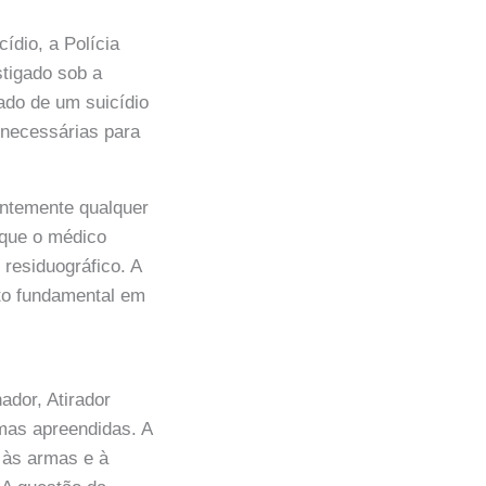
ídio, a Polícia
stigado sob a
tado de um suicídio
 necessárias para
entemente qualquer
 que o médico
residuográfico. A
ito fundamental em
ador, Atirador
rmas apreendidas. A
 às armas e à