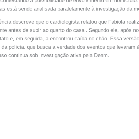
 contestando a possibilidade de envolvimento em homicídio.
as está sendo analisada paralelamente à investigação da mo
ência descreve que o cardiologista relatou que Fabiola reali
te antes de subir ao quarto do casal. Segundo ele, após n
tato e, em seguida, a encontrou caída no chão. Essa versão i
o da polícia, que busca a verdade dos eventos que levaram à
caso continua sob investigação ativa pela Deam.