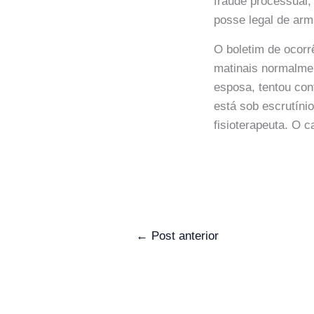
fraude processual,
posse legal de arm
O boletim de ocorr
matinais normalmen
esposa, tentou con
está sob escrutíni
fisioterapeuta. O 
←
Post anterior