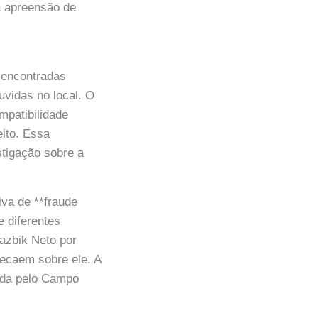
à apreensão de
m encontradas
uvidas no local. O
mpatibilidade
eito. Essa
tigação sobre a
iva de **fraude
e diferentes
Jazbik Neto por
recaem sobre ele. A
ada pelo Campo