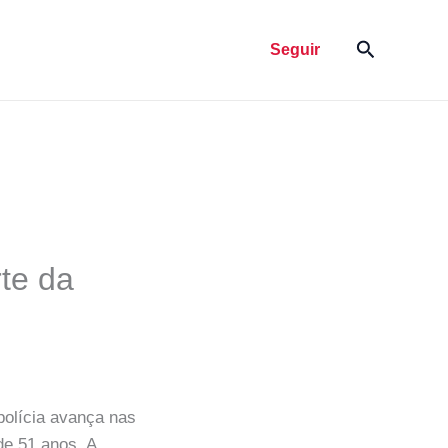
Pesquisar
Seguir
rte da
polícia avança nas
de 51 anos. A