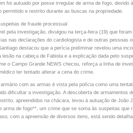
ém foi autuado por posse irregular de arma de fogo, devido 
permitido e restrito durante as buscas na propriedade.
suspeitas de fraude processual
l pela investigação, divulgou na terça-feira (19) que fora
cias nas declarações do cardiologista e de outras pessoas o
antiago destacou que a perícia preliminar revelou uma inco
e a lesão na cabeça de Fabiola e a explicação dada pelo susp
rme o Campo Grande NEWS checou, reforça a linha de inves
médico ter tentado alterar a cena do crime.
armário com as armas é vista pela polícia como uma tentat
ndo dificultar a investigação. A descoberta de armamentos d
restrito, apreendidos na chácara, levou à autuação de João 
de arma de fogo**, um crime que se soma às suspeitas que 
aso, com a apreensão de diversos itens, está sendo detalh