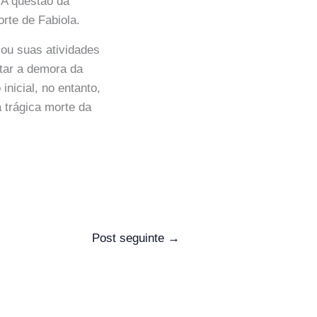
 A questão da
rte de Fabiola.
zou suas atividades
otar a demora da
nicial, no entanto,
 trágica morte da
Post seguinte
→