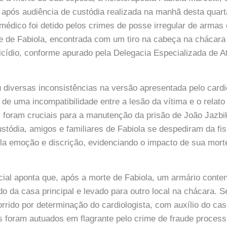
 após audiência de custódia realizada na manhã desta quart
dico foi detido pelos crimes de posse irregular de armas 
e de Fabiola, encontrada com um tiro na cabeça na chácara 
icídio, conforme apurado pela Delegacia Especializada de 
ou diversas inconsistências na versão apresentada pelo cardi
de uma incompatibilidade entre a lesão da vítima e o relato
 foram cruciais para a manutenção da prisão de João Jazbi
stódia, amigos e familiares de Fabiola se despediram da fi
ela emoção e discrição, evidenciando o impacto de sua mor
icial aponta que, após a morte de Fabiola, um armário cont
do da casa principal e levado para outro local na chácara. S
orrido por determinação do cardiologista, com auxílio do ca
ês foram autuados em flagrante pelo crime de fraude process