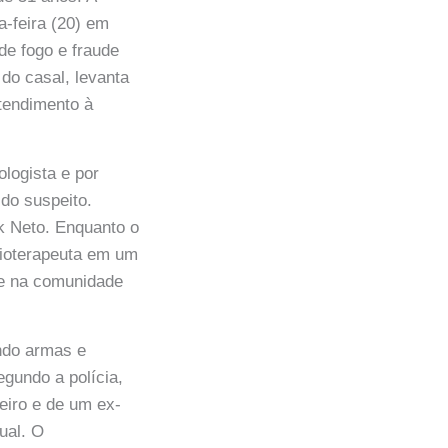
a-feira (20) em
de fogo e fraude
do casal, levanta
Atendimento à
ologista e por
 do suspeito.
k Neto. Enquanto o
sioterapeuta em um
te na comunidade
endo armas e
egundo a polícia,
seiro e de um ex-
ual. O