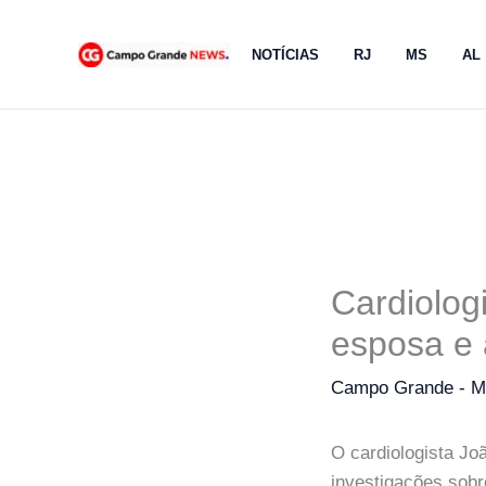
Ir
para
NOTÍCIAS
RJ
MS
AL
o
conteúdo
Cardiologi
esposa e 
Campo Grande - 
O cardiologista Jo
investigações sobr