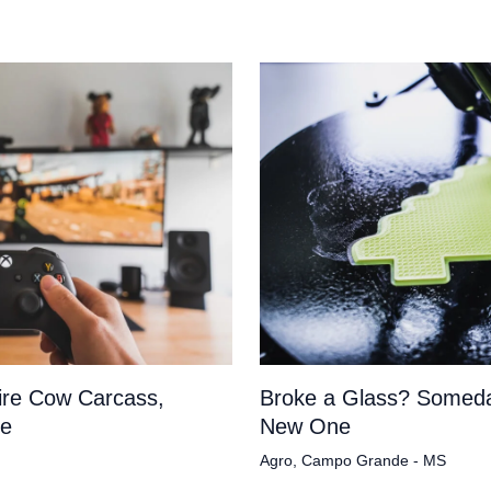
tire Cow Carcass,
Broke a Glass? Someda
pe
New One
Agro
,
Campo Grande - MS