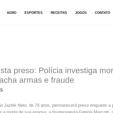
AGRO
ESPORTES
RECEITAS
JOGOS
CONTATO
sta preso: Polícia investiga mo
acha armas e fraude
MS
ão Jazbik Neto, de 78 anos, permanecerá preso enquanto a 
e a morte de sua esposa, a fisioterapeuta Fabiola Marcotti, 