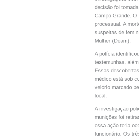
decisão foi tomada
Campo Grande. O mé
processual. A mort
suspeitas de femin
Mulher (Deam).
A polícia identific
testemunhas, além 
Essas descobertas
médico está sob cu
velório marcado p
local.
A investigação pol
munições foi retira
essa ação teria oc
funcionário. Os tr