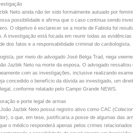
vestigação
bik Neto ainda não ter sido formalmente autuado por feminic
 essa possibilidade e afirma que o caso continua sendo inve
ro. O objetivo é esclarecer se a morte de Fabiola foi resul
. A investigação está focada em reunir todas as evidências
e dos fatos e a responsabilidade criminal do cardiologista.
logista, por meio do advogado José Belga Trad, nega veem
oão Jazbik Neto na morte da esposa. O advogado ressaltou
eamente com as investigações, inclusive realizando exame 
ja concedido o benefício da dúvida ao investigado, um dire
 legal, conforme relatado pelo Campo Grande NEWS.
oração e porte legal de armas
João Jazbik Neto possui registro ativo como CAC (Colecion
or), o que, em tese, justificaria a posse de algumas das a
que o médico responderá apenas pelos crimes relacionados