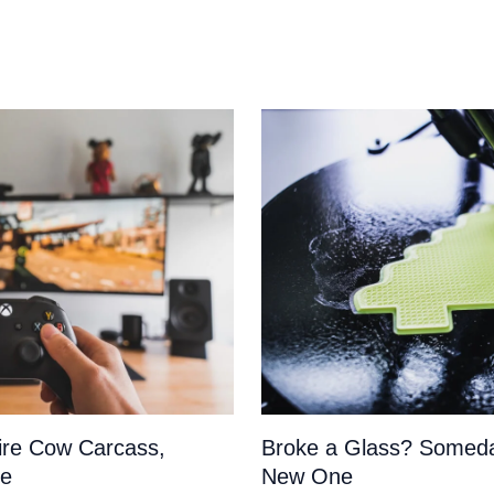
tire Cow Carcass,
Broke a Glass? Someda
pe
New One