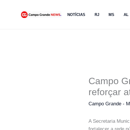
Ir
para
NOTÍCIAS
RJ
MS
AL
o
conteúdo
Campo Gr
reforçar 
Campo Grande - 
A Secretaria Muni
fortalecer a rede 