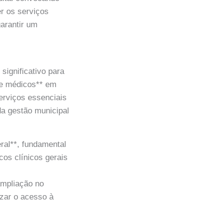
r os serviços
garantir um
significativo para
de médicos** em
erviços essenciais
a gestão municipal
eral**, fundamental
cos clínicos gerais
ampliação no
izar o acesso à