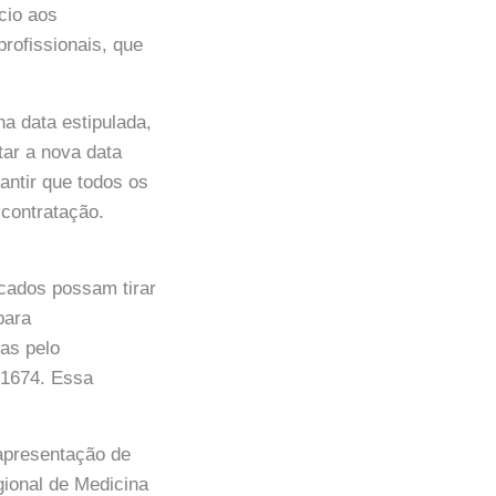
cio aos
profissionais, que
a data estipulada,
tar a nova data
antir que todos os
contratação.
cados possam tirar
para
as pelo
-1674. Essa
 apresentação de
gional de Medicina