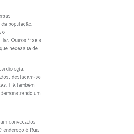
ersas
 da população.
a o
iar. Outros **seis
 que necessita de
ardiologia,
ocados, destacam-se
istas. Há também
a, demonstrando um
oram convocados
O endereço é Rua