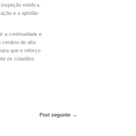
m inspeção médica.
cação e a aptidão
r a continuidade e
cenário de alta
ara que o reforço
nte os cidadãos
Post seguinte
→