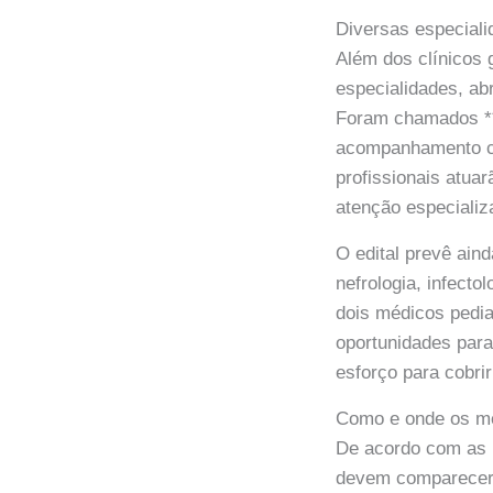
Diversas especial
Além dos clínicos 
especialidades, ab
Foram chamados **
acompanhamento co
profissionais atua
atenção especializ
O edital prevê ain
nefrologia, infecto
dois médicos pedia
oportunidades par
esforço para cobri
Como e onde os m
De acordo com as 
devem comparecer 