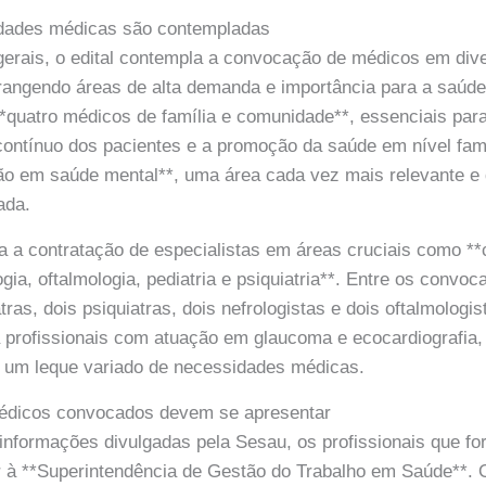
idades médicas são contempladas
gerais, o edital contempla a convocação de médicos em div
rangendo áreas de alta demanda e importância para a saúde
quatro médicos de família e comunidade**, essenciais par
ntínuo dos pacientes e a promoção da saúde em nível famil
rão em saúde mental**, uma área cada vez mais relevante e
ada.
da a contratação de especialistas em áreas cruciais como **c
logia, oftalmologia, pediatria e psiquiatria**. Entre os conv
tras, dois psiquiatras, dois nefrologistas e dois oftalmolog
a profissionais com atuação em glaucoma e ecocardiografi
r um leque variado de necessidades médicas.
édicos convocados devem se apresentar
informações divulgadas pela Sesau, os profissionais que f
à **Superintendência de Gestão do Trabalho em Saúde**. 