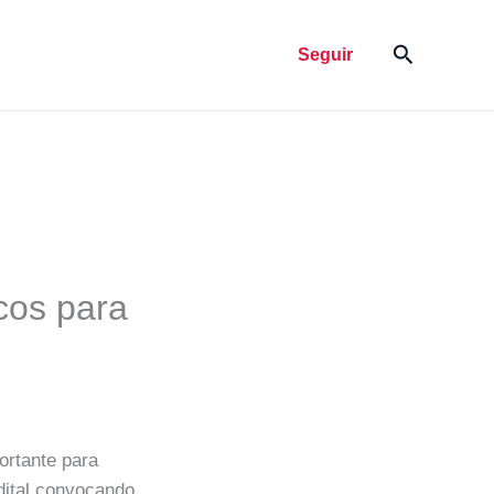
Pesquisar
Seguir
cos para
ortante para
dital convocando