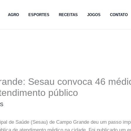
AGRO
ESPORTES
RECEITAS
JOGOS
CONTATO
ande: Sesau convoca 46 médi
atendimento público
MS
cipal de Saúde (Sesau) de Campo Grande deu um passo imp
pública de atendimento médico na cidade. Foi publicado um e