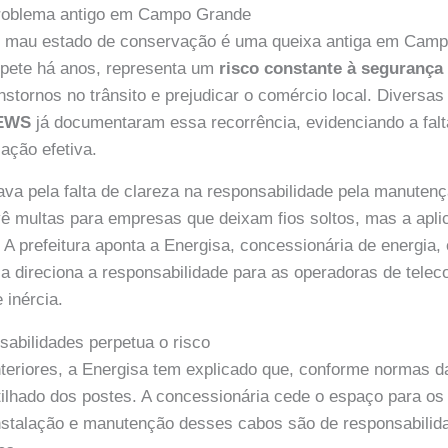
problema antigo em Campo Grande
em mau estado de conservação é uma queixa antiga em Camp
epete há anos, representa um
risco constante à segurança
nstornos no trânsito e prejudicar o comércio local. Diversas
NEWS
já documentaram essa recorrência, evidenciando a fal
ação efetiva.
va pela falta de clareza na responsabilidade pela manutenç
ê multas para empresas que deixam fios soltos, mas a apl
. A prefeitura aponta a Energisa, concessionária de energia
a direciona a responsabilidade para as operadoras de tele
 inércia.
abilidades perpetua o risco
eriores, a Energisa tem explicado que, conforme normas da
lhado dos postes. A concessionária cede o espaço para os 
 instalação e manutenção desses cabos são de responsabili