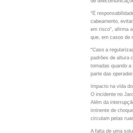
de telecomunicaçõ
“É responsabilida
cabeamento, evitan
em risco”, afirma 
que, em casos de r
“Caso a regulariza
padrões de altura 
tomadas quando a s
parte das operador
Impacto na vida d
O incidente no Jar
Além da interrupçã
iminente de choque
circulam pelas rua
A falta de uma sol