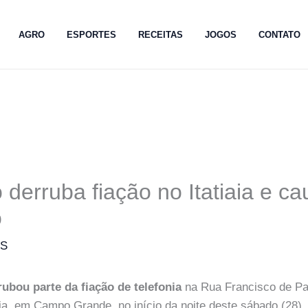
AGRO
ESPORTES
RECEITAS
JOGOS
CONTATO
derruba fiação no Itatiaia e ca
o
MS
ubou parte da fiação de telefonia
na Rua Francisco de Pa
aia, em Campo Grande, no início da noite deste sábado (28).