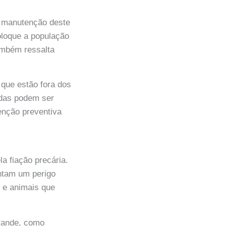
e manutenção deste
oloque a população
ambém ressalta
 que estão fora dos
idas podem ser
enção preventiva
a fiação precária.
entam um perigo
s e animais que
Grande, como