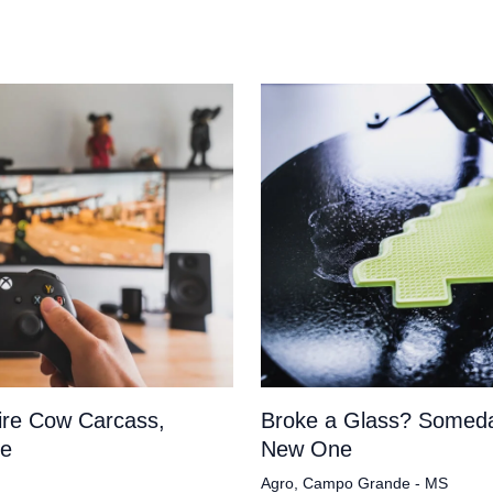
tire Cow Carcass,
Broke a Glass? Someda
pe
New One
Agro
,
Campo Grande - MS