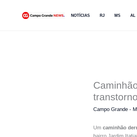
Ir
para
NOTÍCIAS
RJ
MS
AL
o
conteúdo
Caminhão 
transtorn
Campo Grande - 
Um
caminhão derr
bairro Jardim Itati