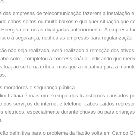
es.
de das empresas de telecomunicação fazerem a instalação 
do cabos soltos ou muito baixos e qualquer situação que c
a Energisa em notas divulgadas anteriormente. A empresa t
isco à segurança, notifica as empresas para regularização.
ção não seja realizada, será realizado a remoção dos ativos
cabo-solo”, completou a concessionária, indicando que med
ituação se torna crítica, mas que a iniciativa para a manut
as.
os moradores e segurança pública
dim Itatiaia é mais um exemplo dos transtornos causados pel
o dos serviços de internet e telefone, cabos caídos repres
s elétricos, especialmente durante chuvas ou para criança
s.
ução definitiva para o problema da fiação solta em Campo 