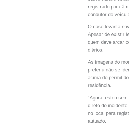
registrado por câ
condutor do veículo
O caso levanta no
Apesar de existir 
quem deve arcar c
diários.
As imagens do mom
preferiu não se id
acima do permitido
residência.
“Agora, estou sem 
direto do incidente
no local para regi
autuado.