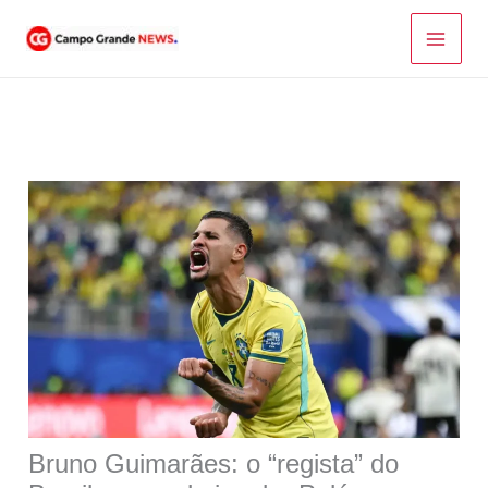
Ir
para
o
conteúdo
Bruno Guimarães: o “regista” do