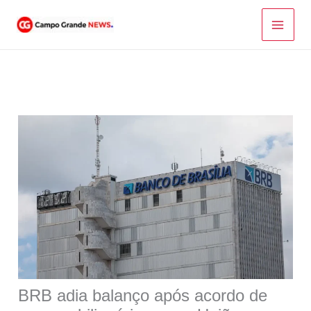
Ir
para
o
conteúdo
BRB adia balanço após acordo de