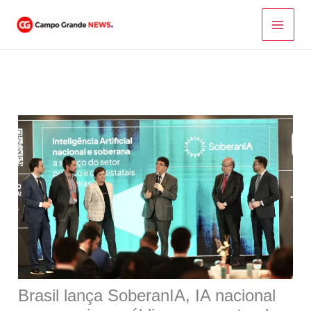
Ir
para
o
conteúdo
Brasil lança SoberanIA, IA nacional