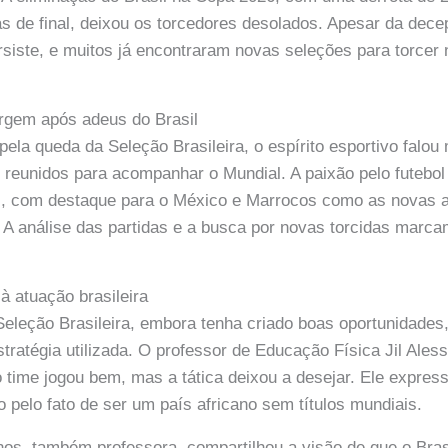
s de final, deixou os torcedores desolados. Apesar da dece
iste, e muitos já encontraram novas seleções para torcer 
urgem após adeus do Brasil
pela queda da Seleção Brasileira, o espírito esportivo falou 
eunidos para acompanhar o Mundial. A paixão pelo futebol 
s, com destaque para o México e Marrocos como as novas a
o. A análise das partidas e a busca por novas torcidas marca
 à atuação brasileira
eleção Brasileira, embora tenha criado boas oportunidades, 
stratégia utilizada. O professor de Educação Física Jil Ales
o time jogou bem, mas a tática deixou a desejar. Ele expres
 pelo fato de ser um país africano sem títulos mundiais.
nos, também professora, compartilhou a visão de que o Bras