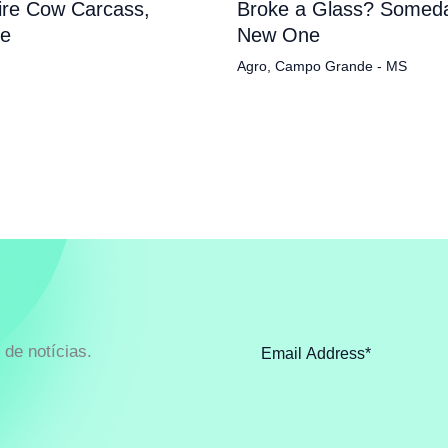
tire Cow Carcass,
Broke a Glass? Someda
pe
New One
Agro
,
Campo Grande - MS
de notícias.