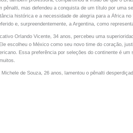
um pênalti, mas defendeu a conquista de um título por uma se
ncia histórica e a necessidade de alegria para a África no 
erido e, surpreendentemente, a Argentina, como representa
icativo Orlando Vicente, 34 anos, percebeu uma superiorid
 Ele escolheu o México como seu novo time do coração, just
mericano. Essa preferência por seleções do continente é um
muitos.
a Michele de Souza, 26 anos, lamentou o pênalti desperdiça