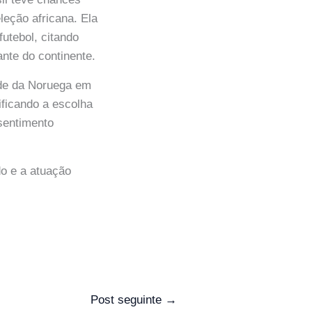
leção africana. Ela
futebol, citando
nte do continente.
ade da Noruega em
ificando a escolha
 sentimento
do e a atuação
Post seguinte
→