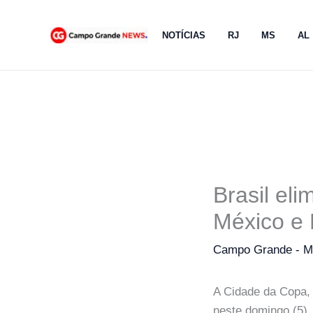
Ir
para
NOTÍCIAS
RJ
MS
AL
o
conteúdo
Brasil el
México e
Campo Grande - 
A Cidade da Copa,
neste domingo (5).