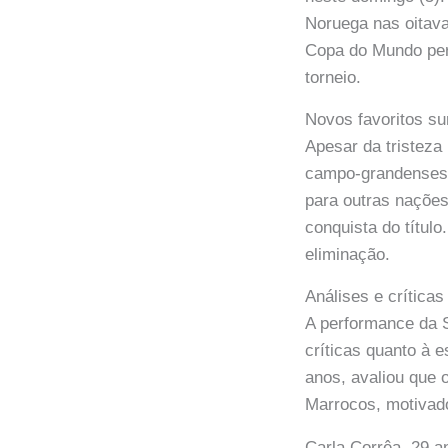
Noruega nas oitava
Copa do Mundo pers
torneio.
Novos favoritos s
Apesar da tristeza 
campo-grandenses r
para outras naçõe
conquista do títul
eliminação.
Análises e críticas
A performance da S
críticas quanto à e
anos, avaliou que 
Marrocos, motivado
Carla Corrêa, 29 a