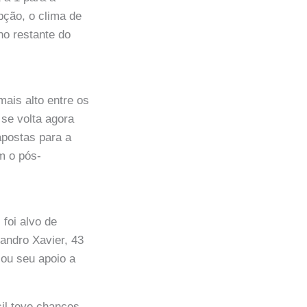
pção, o clima de
no restante do
mais alto entre os
se volta agora
postas para a
m o pós-
foi alvo de
sandro Xavier, 43
sou seu apoio a
il teve chances