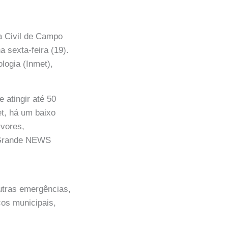
a Civil de Campo
a sexta-feira (19).
logia (Inmet),
 atingir até 50
t, há um baixo
rvores,
o Grande NEWS
utras emergências,
iços municipais,