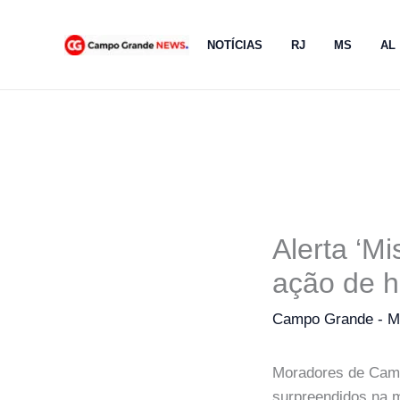
Ir
para
NOTÍCIAS
RJ
MS
AL
o
conteúdo
Alerta ‘Mi
ação de h
Campo Grande - 
Moradores de Camp
surpreendidos na m