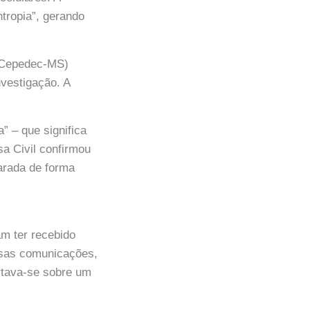
tropia”, gerando
 (Cepedec-MS)
nvestigação. A
” – que significa
a Civil confirmou
arada de forma
am ter recebido
sas comunicações,
rtava-se sobre um