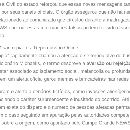
esa Civil do estado reforçou que essas novas mensagens 
 por seus canais oficiais. O órgão assegurou que não há ne
relacionado ao comunicado que circulou durante a madrugad
 checou, estas informações falsas podem ter sido disse
ão.
Misantropia” e a Repercussão Online
opia” rapidamente chamou a atenção e se tornou alvo de bus
cionário Michaelis, o termo descreve a
aversão ou rejeiç
ar associado ao isolamento social, melancolia ou profunda
 em um alerta oficial gerou memes e brincadeiras nas redes 
aram o alerta a cenários fictícios, como invasões alieníge
nciando o caráter surpreendente e inusitado do ocorrido. A
gem exata do disparo e o número de pessoas afetadas per
m o caso seguindo em apuração pelas autoridades competent
s sobre a origem, como apontado pelo Campo Grande NEWS