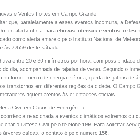
 Chuvas e Ventos Fortes em Campo Grande
ltar que, paralelamente a esses eventos incomuns, a Defes
do um alerta oficial para
chuvas intensas e ventos fortes
n
icado como alerta amarelo pelo Instituto Nacional de Meteoro
té às 22h59 deste sábado.
huva entre 20 e 30 milímetros por hora, com possibilidade de
o do dia, acompanhada de rajadas de vento. Segundo o Inme
ão no fornecimento de energia elétrica, queda de galhos de á
ros transtornos em diferentes regiões da cidade. O Camp
oradores fiquem atentos às orientações oficiais.
fesa Civil em Casos de Emergência
 ocorrência relacionada a eventos climáticos extremos ou o
cionar a Defesa Civil pelo telefone
199
. Para solicitar serv
 árvores caídas, o contato é pelo número
156
.