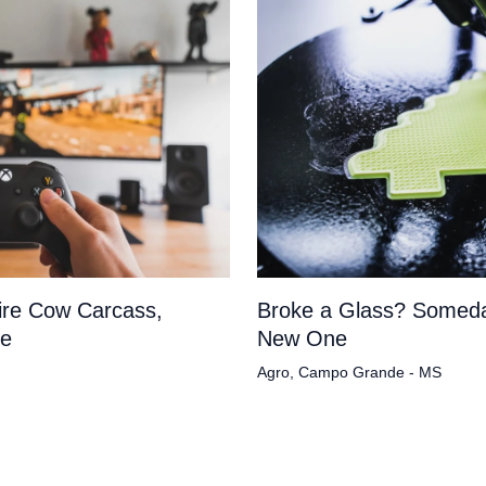
tire Cow Carcass,
Broke a Glass? Someda
pe
New One
Agro
,
Campo Grande - MS