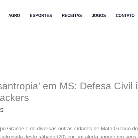
AGRO
ESPORTES
RECEITAS
JOGOS
CONTATO
santropia’ em MS: Defesa Civil 
ackers
MS
o Grande e de diversas outras cidades de Mato Grosso do
adrugada deste sábado (20) por um alerta sonoro em seus 