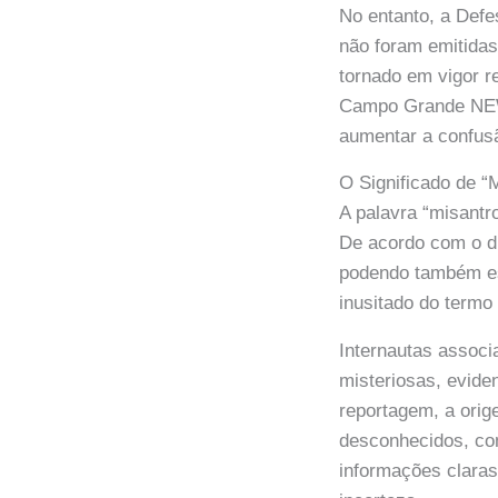
No entanto, a Def
não foram emitidas
tornado em vigor 
Campo Grande NEWS
aumentar a confus
O Significado de “
A palavra “misantr
De acordo com o di
podendo também est
inusitado do termo
Internautas associ
misteriosas, evide
reportagem, a ori
desconhecidos, co
informações clara