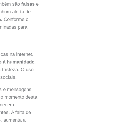
também são
falsas
e
nhum alerta de
a. Conforme o
minadas para
cas na internet.
ão à humanidade
,
 tristeza. O uso
sociais.
nas e mensagens
té o momento desta
manecem
es. A falta de
, aumenta a