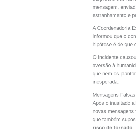
mensagem, enviada 
estranhamento e p
A Coordenadoria E
informou que o com
hipótese é de que 
O incidente causou
aversão à humanid
que nem os planto
inesperada.
Mensagens Falsas 
Após o inusitado a
novas mensagens v
que também supost
risco de tornado
.