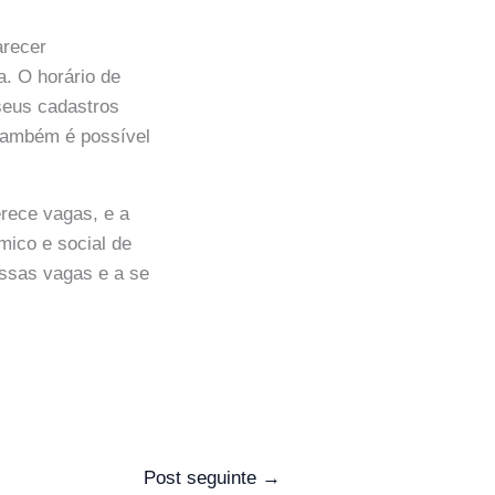
arecer
a. O horário de
seus cadastros
e também é possível
rece vagas, e a
mico e social de
ssas vagas e a se
Post seguinte
→