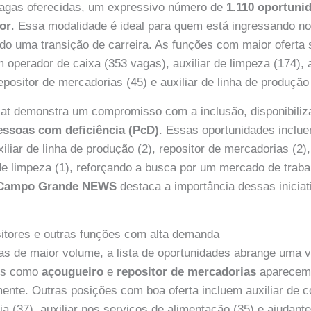
 vagas oferecidas, um expressivo número de
1.110 oportuni
ior
. Essa modalidade é ideal para quem está ingressando n
do uma transição de carreira. As funções com maior oferta
m operador de caixa (353 vagas), auxiliar de limpeza (174), 
positor de mercadorias (45) e auxiliar de linha de produção 
sat demonstra um compromisso com a inclusão, disponibili
essoas com deficiência (PcD)
. Essas oportunidades inclue
xiliar de linha de produção (2), repositor de mercadorias (2
 de limpeza (1), reforçando a busca por um mercado de trab
Campo Grande NEWS
destaca a importância dessas iniciat
itores e outras funções com alta demanda
as de maior volume, a lista de oportunidades abrange uma 
ões como
açougueiro
e
repositor de mercadorias
aparecem
ente. Outras posições com boa oferta incluem auxiliar de c
a (37), auxiliar nos serviços de alimentação (35) e ajudant