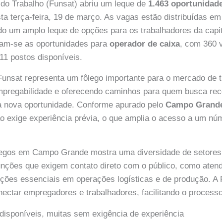
do Trabalho (Funsat) abriu um leque de
1.463 oportunidad
 terça-feira, 19 de março. As vagas estão distribuídas em
ndo um amplo leque de opções para os trabalhadores da capit
am-se as oportunidades para
operador de caixa
, com 360 
11 postos disponíveis.
 Funsat representa um fôlego importante para o mercado de t
mpregabilidade e oferecendo caminhos para quem busca re
ma nova oportunidade. Conforme apurado pelo
Campo Grand
o exige experiência prévia, o que amplia o acesso a um nú
regos em Campo Grande mostra uma diversidade de setore
nções que exigem contato direto com o público, como atend
ções essenciais em operações logísticas e de produção. A
nectar empregadores e trabalhadores, facilitando o process
disponíveis, muitas sem exigência de experiência