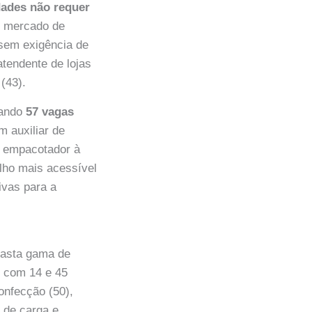
dades não requer
o mercado de
 sem exigência de
atendente de lojas
(43).
zando
57 vagas
m auxiliar de
), empacotador à
alho mais acessível
ivas para a
vasta gama de
 com 14 e 45
onfecção (50),
e de carga e