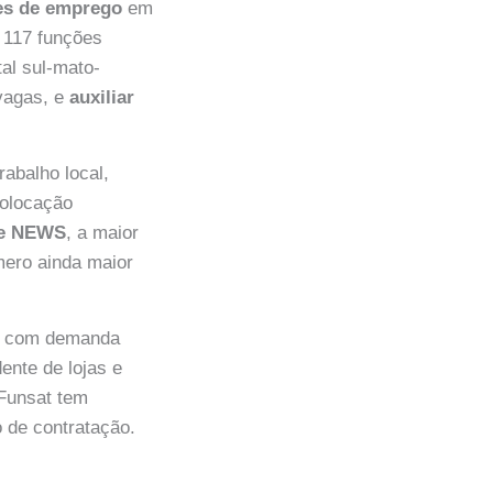
es de emprego
em
 117 funções
al sul-mato-
vagas, e
auxiliar
rabalho local,
colocação
e NEWS
, a maior
mero ainda maior
s com demanda
ente de lojas e
 Funsat tem
o de contratação.