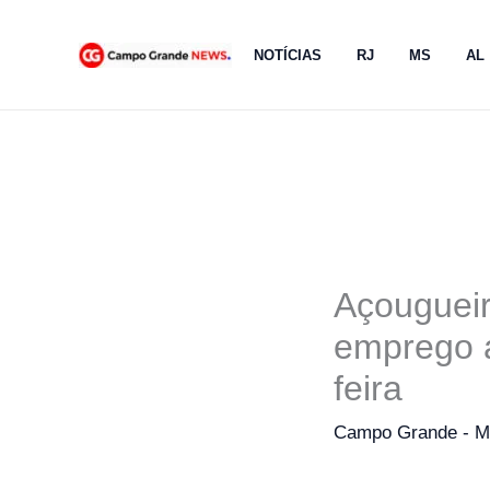
Ir
para
NOTÍCIAS
RJ
MS
AL
o
conteúdo
Açougueir
emprego 
feira
Campo Grande - 