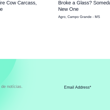
tire Cow Carcass,
Broke a Glass? Someda
pe
New One
Agro
,
Campo Grande - MS
de notícias.