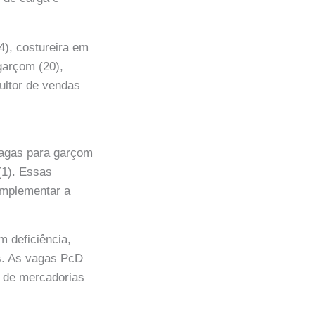
4), costureira em
 garçom (20),
sultor de vendas
vagas para garçom
 (1). Essas
omplementar a
 deficiência,
s. As vagas PcD
or de mercadorias