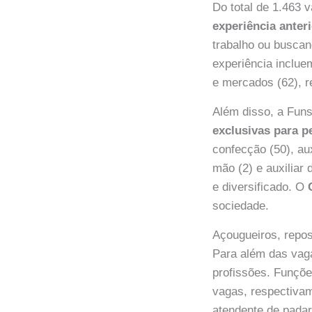
Do total de 1.463
experiência anter
trabalho ou buscan
experiência inclue
e mercados (62), re
Além disso, a Fun
exclusivas para p
confecção (50), au
mão (2) e auxiliar
e diversificado. O
sociedade.
Açougueiros, repos
Para além das vag
profissões. Funç
vagas, respectivam
atendente de padari